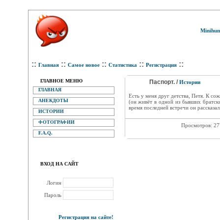
Minihum
::
::
::
::
::
Главная
Самое новое
Статистика
Регистрация
ГЛАВНОЕ МЕНЮ
Паспорт. /
Истории
ГЛАВНАЯ
Есть у меня друг детства, Петя. К с
АНЕКДОТЫ
(он живёт в одной из бывших братск
время последней встречи он рассказал
ИСТОРИИ
ФОТОГРАФИИ
Просмотров: 2
F.A.Q.
ВХОД НА САЙТ
Логин
Пароль
Регистрация на сайте!