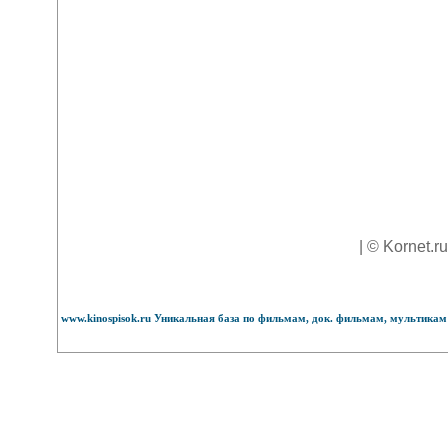
| © Kornet.r
www.kinospisok.ru Уникальная база по фильмам, док. фильмам, мультикам 