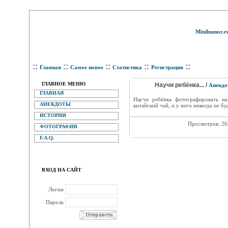
Minihumor.r
::
::
::
::
::
Главная
Самое новое
Статистика
Регистрация
ГЛАВНОЕ МЕНЮ
Научи ребёнка... /
Анекдо
ГЛАВНАЯ
Научи ребёнка фотографировать на
АНЕКДОТЫ
китайский чай, и у него никогда не бу
ИСТОРИИ
Просмотров: 2
ФОТОГРАФИИ
F.A.Q.
ВХОД НА САЙТ
Логин
Пароль