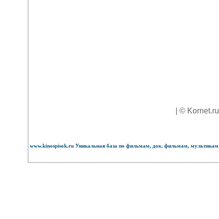
| © Kornet.r
www.kinospisok.ru Уникальная база по фильмам, док. фильмам, мультикам 