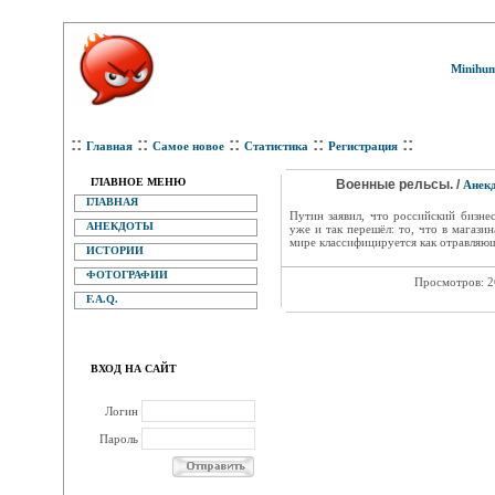
Minihum
::
::
::
::
::
Главная
Самое новое
Статистика
Регистрация
ГЛАВНОЕ МЕНЮ
Военные рельсы. /
Анек
ГЛАВНАЯ
Путин заявил, что российский бизне
АНЕКДОТЫ
уже и так перешёл: то, что в магази
мире классифицируется как отравляющ
ИСТОРИИ
ФОТОГРАФИИ
Просмотров: 
F.A.Q.
ВХОД НА САЙТ
Логин
Пароль