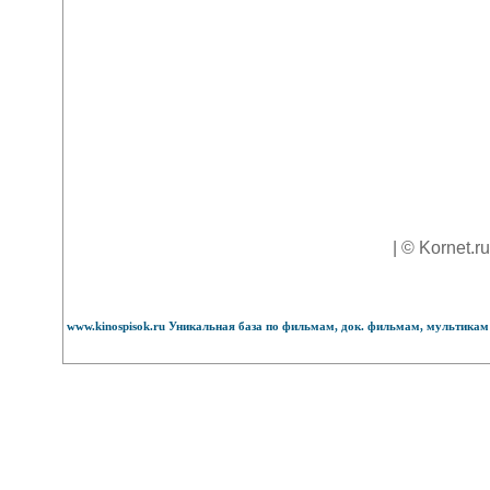
| © Kornet.r
www.kinospisok.ru Уникальная база по фильмам, док. фильмам, мультикам 