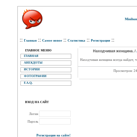
Minihum
::
::
::
::
::
Главная
Самое новое
Статистика
Регистрация
ГЛАВНОЕ МЕНЮ
Находчивая женщина. /
ГЛАВНАЯ
Находчивая женщина всегда найдет, ч
АНЕКДОТЫ
ИСТОРИИ
Просмотров: 2
ФОТОГРАФИИ
F.A.Q.
ВХОД НА САЙТ
Логин
Пароль
Регистрация на сайте!