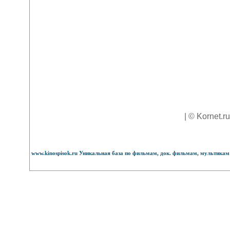
| © Kornet.r
www.kinospisok.ru Уникальная база по фильмам, док. фильмам, мультикам 