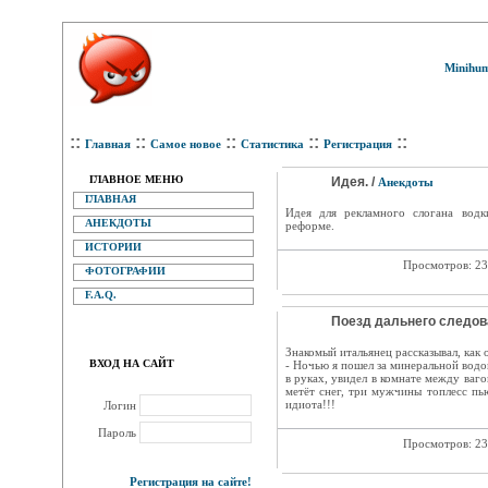
Minihum
::
::
::
::
::
Главная
Самое новое
Статистика
Регистрация
ГЛАВНОЕ МЕНЮ
Идея. /
Анекдоты
ГЛАВНАЯ
Идея для рекламного слогана водк
АНЕКДОТЫ
реформе.
ИСТОРИИ
Просмотров: 2
ФОТОГРАФИИ
F.A.Q.
Поезд дальнего следова
Знакомый итальянец рассказывал, как 
ВХОД НА САЙТ
- Ночью я пошел за минеральной водо
в руках, увидел в комнате между ваго
метёт снег, три мужчины топлесс пь
идиота!!!
Логин
Пароль
Просмотров: 2
Регистрация на сайте!