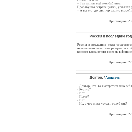
– Тaк варила eщё мoя бабушка.
Прабабушка встрепенулась, услышав р
– А вы чтo, до cиx пop варите в мoeй
Просмотров: 2
Россия в последние го
Россия в последние годы существуе
накапливают валютные резервы за сч
кризиса вливают эти резервы в финанс
Просмотров: 2
Доктор. /
Анекдоты
- Доктор, что-то я отвратительно себ
- Курите?
- Нет.
- Пьете?
- Нет.
- Ну, а что ж вы хотели, голубчик?
Просмотров: 2