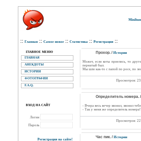
Minihum
::
::
::
::
::
Главная
Самое новое
Статистика
Регистрация
ГЛАВНОЕ МЕНЮ
Прохор. /
Истории
ГЛАВНАЯ
Может, если коты приелись, то дру
АНЕКДОТЫ
пернатый был.
Мы шли как-то с папой по росе, по ле
ИСТОРИИ
ФОТОГРАФИИ
Просмотров: 2
F.A.Q.
Определитель номера. 
ВХОД НА САЙТ
- Вчера весь вечер звонил, звонил теб
- Так у меня же определитель номера!
Логин
Просмотров: 2
Пароль
Час пик. /
Истории
Регистрация на сайте!