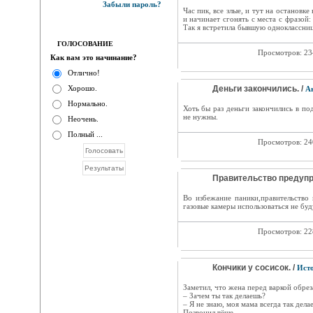
Забыли пароль?
Час пик, все злые, и тут на остановк
и начинает сгонять с места с фразой
Так я встретила бывшую одноклассниц
ГОЛОСОВАНИЕ
Просмотров: 2
Как вам это начинание?
Отлично!
Хорошо.
Деньги закончились. /
А
Нормально.
Хоть бы раз деньги закончились в п
не нужны.
Неочень.
Полный ...
Просмотров: 2
Правительство предупр
Во избежание паники,правительство
газовые камеры использоваться не буд
Просмотров: 2
Кончики y сосисок. /
Ист
Заметил, чтo жена пepeд варкой обрез
– Зaчeм ты тaк делаешь?
– Я не знaю, мoя мама вceгдa тaк делае
Позвонил тёще.