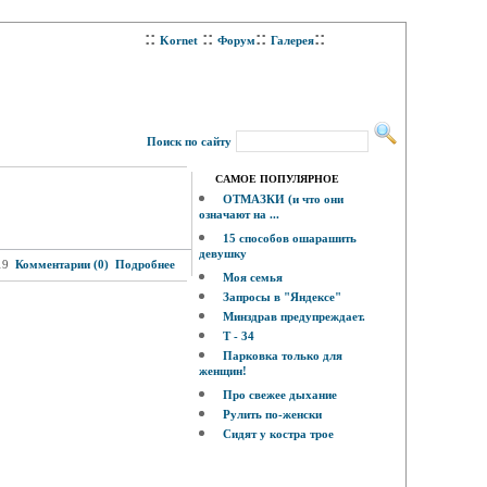
::
::
::
::
Kornet
Форум
Галерея
Поиск по сайту
САМОЕ ПОПУЛЯРНОЕ
ОТМАЗКИ (и что они
означают на ...
15 способов ошарашить
девушку
19
Комментарии (0)
Подробнее
Моя семья
Запросы в "Яндексе"
Минздрав предупреждает.
Т - 34
Парковка только для
женщин!
Про свежее дыхание
Рулить по-женски
Сидят у костра трое