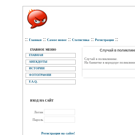
::
::
::
::
::
Главная
Самое новое
Статистика
Регистрация
ГЛАВНОЕ МЕНЮ
Случай в поликлини
ГЛАВНАЯ
Случай в поликлинике.
АНЕКДОТЫ
На банкетке в коридоре поликлини
ИСТОРИИ
ФОТОГРАФИИ
F.A.Q.
ВХОД НА САЙТ
Логин
Пароль
Регистрация на сайте!