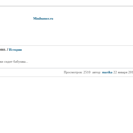
Minihumor.ru
ке. /
Истории
ки сидит бабушка...
Просмотров: 2510
автор:
marika
22 января 20