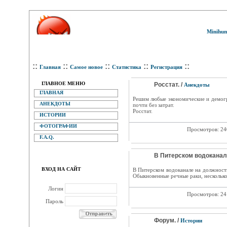
Minihum
::
::
::
::
::
Главная
Самое новое
Статистика
Регистрация
ГЛАВНОЕ МЕНЮ
Росстат. /
Анекдоты
ГЛАВНАЯ
Решим любые экономические и демогр
АНЕКДОТЫ
почти без затрат.
Росстат.
ИСТОРИИ
ФОТОГРАФИИ
Просмотров: 2
F.A.Q.
В Питерском водоканале
ВХОД НА САЙТ
В Питерском водоканале на должност
Обыкновенные речные раки, несколько
Логин
Просмотров: 2
Пароль
Форум. /
Истории