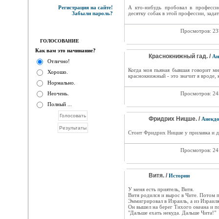
Регистрация на сайте!
А кто-нибудь пробовал в професси
Забыли пароль?
десятку собак в этой профессии, зада
Просмотров: 2
ГОЛОСОВАНИЕ
Как вам это начинание?
Краснокнижный гад. /
Ан
Отлично!
Когда моя пьяная бывшая говорит мне
Хорошо.
краснокнижный - это значит я вроде, к
Нормально.
Неочень.
Просмотров: 2
Полный ...
Фридрих Ницше. /
Анекд
Стоит Фридрих Ницше у прилавка и д
Просмотров: 2
Витя. /
Истории
У меня есть приятель, Витя.
Витя родился и вырос в Чите. Потом п
Эммигрировал в Израиль, а из Израиля
Он вышел на берег Тихого океана и п
"Дальше ехать некуда. Дальше Чита!"