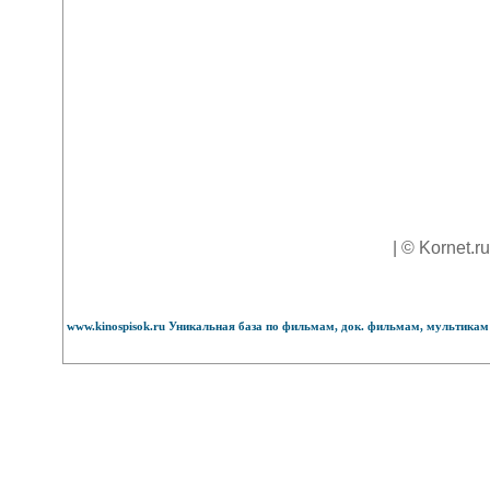
| © Kornet.r
www.kinospisok.ru Уникальная база по фильмам, док. фильмам, мультикам 