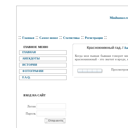
Minihumor.r
::
::
::
::
::
Главная
Самое новое
Статистика
Регистрация
ГЛАВНОЕ МЕНЮ
Краснокнижный гад. /
Ан
ГЛАВНАЯ
Когда моя пьяная бывшая говорит мне
АНЕКДОТЫ
краснокнижный - это значит я вроде, к
ИСТОРИИ
Просмотров
ФОТОГРАФИИ
F.A.Q.
ВХОД НА САЙТ
Логин
Пароль