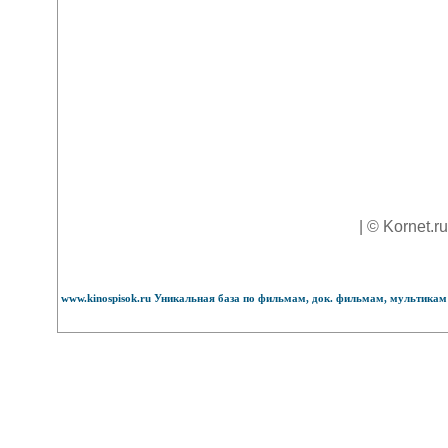
| © Kornet.r
www.kinospisok.ru Уникальная база по фильмам, док. фильмам, мультикам 