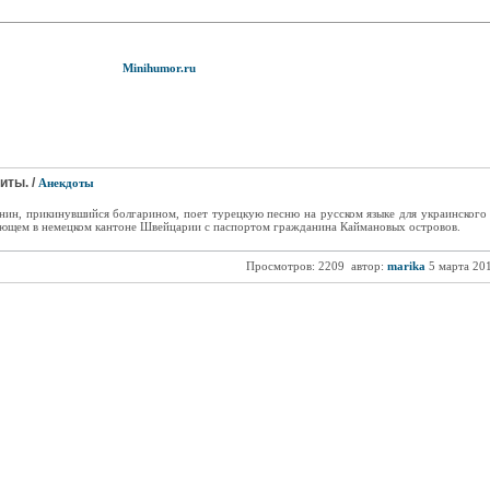
Minihumor.ru
иты. /
Анекдоты
нин, прикинувшийся болгарином, поет турецкую песню на русском языке для украинского
ющем в немецком кантоне Швейцарии с паспортом гражданина Каймановых островов.
Просмотров: 2209
автор:
marika
5 марта 20