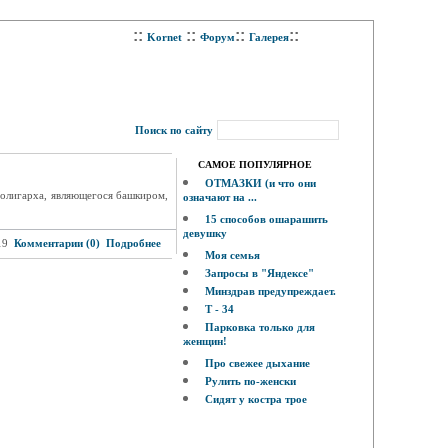
::
::
::
::
Kornet
Форум
Галерея
Поиск по сайту
САМОЕ ПОПУЛЯРНОЕ
ОТМАЗКИ (и что они
 олигарха, являющегося башкиром,
означают на ...
15 способов ошарашить
девушку
19
Комментарии (0)
Подробнее
Моя семья
Запросы в "Яндексе"
Минздрав предупреждает.
Т - 34
Парковка только для
женщин!
Про свежее дыхание
Рулить по-женски
Сидят у костра трое