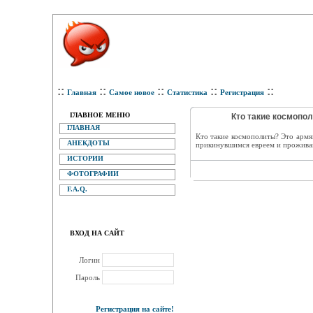
::
::
::
::
::
Главная
Самое новое
Статистика
Регистрация
ГЛАВНОЕ МЕНЮ
Кто такие космопол
ГЛАВНАЯ
Кто такие космополиты? Это армя
АНЕКДОТЫ
прикинувшимся евреем и прожива
ИСТОРИИ
ФОТОГРАФИИ
F.A.Q.
ВХОД НА САЙТ
Логин
Пароль
Регистрация на сайте!