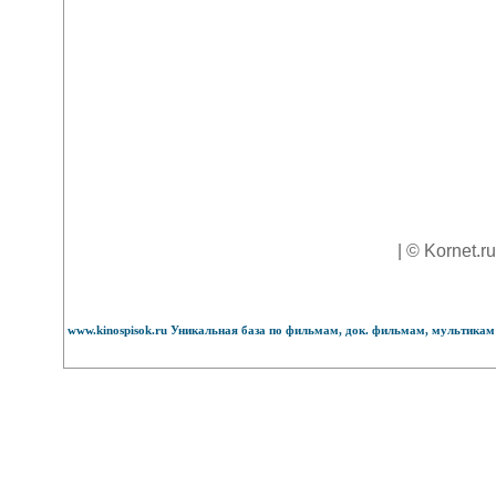
| © Kornet.r
www.kinospisok.ru Уникальная база по фильмам, док. фильмам, мультикам 