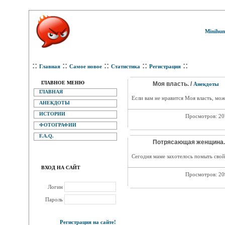
Minihum
::
::
::
::
::
Главная
Самое новое
Статистика
Регистрация
ГЛАВНОЕ МЕНЮ
Моя власть. /
Анекдоты
ГЛАВНАЯ
Если вам не нравится Моя власть, мо
АНЕКДОТЫ
ИСТОРИИ
Просмотров: 2
ФОТОГРАФИИ
F.A.Q.
Потрясающая женщина.
Сегодня маме захотелось помыть свой
ВХОД НА САЙТ
Просмотров: 2
Логин
Пароль
Регистрация на сайте!