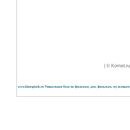
| © Kornet.r
www.kinospisok.ru Уникальная база по фильмам, док. фильмам, мультикам 