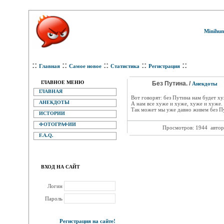
Minihum
::
::
::
::
::
Главная
Самое новое
Статистика
Регистрация
ГЛАВНОЕ МЕНЮ
Без Путина. /
Анекдоты
ГЛАВНАЯ
Вот говорят: без Путина нам будет ху
АНЕКДОТЫ
А нам все хуже и хуже, хуже и хуже.
Так может мы уже давно живем без П
ИСТОРИИ
ФОТОГРАФИИ
Просмотров: 1944
автор
F.A.Q.
ВХОД НА САЙТ
Логин
Пароль
Регистрация на сайте!