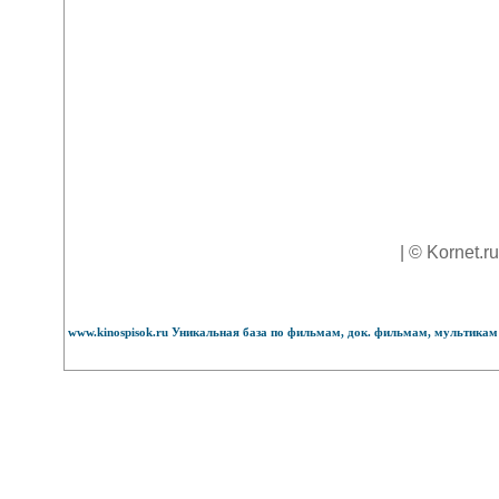
| © Kornet.r
www.kinospisok.ru Уникальная база по фильмам, док. фильмам, мультикам 