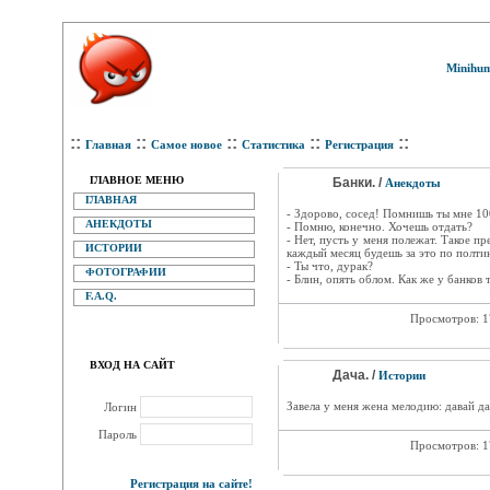
Minihum
::
::
::
::
::
Главная
Самое новое
Статистика
Регистрация
ГЛАВНОЕ МЕНЮ
Банки. /
Анекдоты
ГЛАВНАЯ
- Здорово, сосед! Помнишь ты мне 1
АНЕКДОТЫ
- Помню, конечно. Хочешь отдать?
- Нет, пусть у меня полежат. Такое пр
ИСТОРИИ
каждый месяц будешь за это по полти
- Ты что, дурак?
ФОТОГРАФИИ
- Блин, опять облом. Как же у банков 
F.A.Q.
Просмотров: 
ВХОД НА САЙТ
Дача. /
Истории
Завела у меня жена мелодию: давай да
Логин
Пароль
Просмотров: 
Регистрация на сайте!