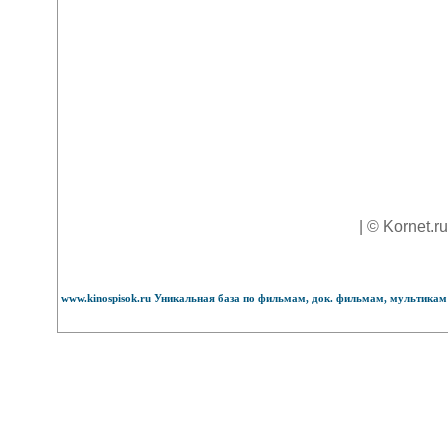
| © Kornet.r
www.kinospisok.ru Уникальная база по фильмам, док. фильмам, мультикам 