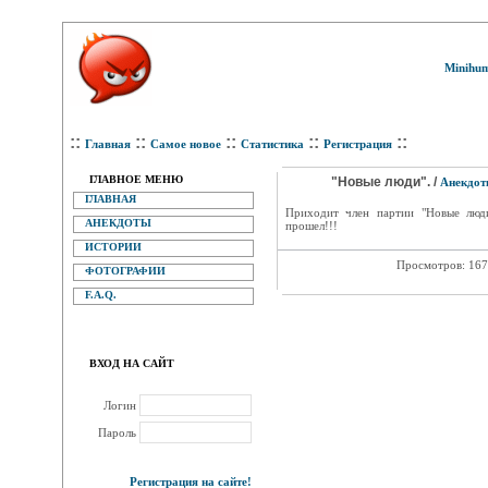
Minihum
::
::
::
::
::
Главная
Самое новое
Статистика
Регистрация
ГЛАВНОЕ МЕНЮ
"Новые люди". /
Анекдо
ГЛАВНАЯ
Приходит член партии "Новые люд
АНЕКДОТЫ
прошел!!!
ИСТОРИИ
Просмотров: 16
ФОТОГРАФИИ
F.A.Q.
ВХОД НА САЙТ
Логин
Пароль
Регистрация на сайте!