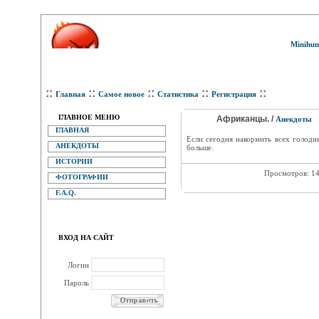
Minihum
::
::
::
::
::
Главная
Самое новое
Статистика
Регистрация
ГЛАВНОЕ МЕНЮ
Африканцы. /
Анекдоты
ГЛАВНАЯ
Если сегодня накормить всех голодны
АНЕКДОТЫ
больше.
ИСТОРИИ
Просмотров: 1
ФОТОГРАФИИ
F.A.Q.
ВХОД НА САЙТ
Логин
Пароль