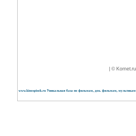
| © Kornet.r
www.kinospisok.ru Уникальная база по фильмам, док. фильмам, мультикам 