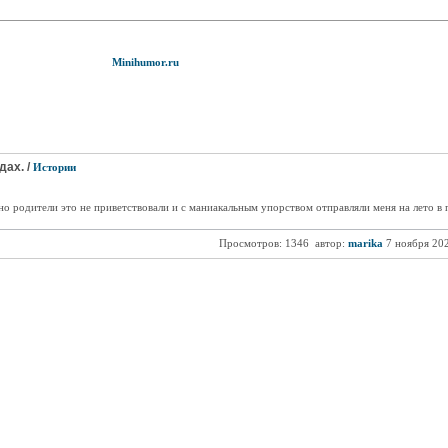
Minihumor.ru
дах. /
Истории
но родители это не приветствовали и с маниакальным упорством отправляли меня на лето в п
Просмотров: 1346
автор:
marika
7 ноября 20