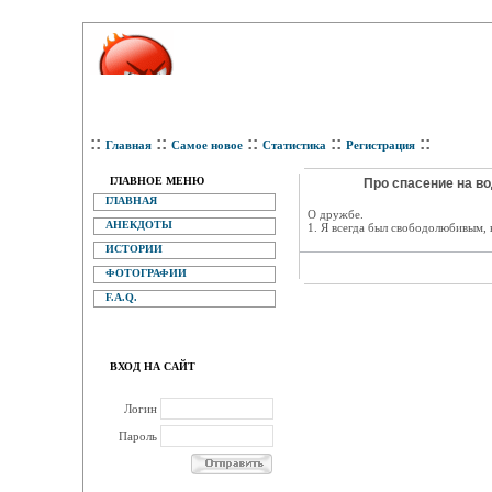
::
::
::
::
::
Главная
Самое новое
Статистика
Регистрация
ГЛАВНОЕ МЕНЮ
Про спасение на во
ГЛАВНАЯ
О дружбе.
АНЕКДОТЫ
1. Я всегда был свободолюбивым, 
ИСТОРИИ
ФОТОГРАФИИ
F.A.Q.
ВХОД НА САЙТ
Логин
Пароль