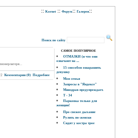
::
::
::
::
Kornet
Форум
Галерея
Поиск по сайту
САМОЕ ПОПУЛЯРНОЕ
ОТМАЗКИ (и что они
означают на ...
ионерлагеря...
15 способов ошарашить
девушку
22
Комментарии (0)
Подробнее
Моя семья
Запросы в "Яндексе"
Минздрав предупреждает.
Т - 34
Парковка только для
женщин!
Про свежее дыхание
Рулить по-женски
Сидят у костра трое