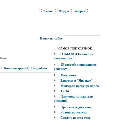
::
::
::
::
Kornet
Форум
Галерея
Поиск по сайту
САМОЕ ПОПУЛЯРНОЕ
ОТМАЗКИ (и что они
ну...
означают на ...
15 способов ошарашить
22
Комментарии (0)
Подробнее
девушку
Моя семья
Запросы в "Яндексе"
Минздрав предупреждает.
Т - 34
Парковка только для
женщин!
Про свежее дыхание
Рулить по-женски
Сидят у костра трое