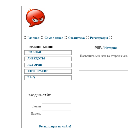
::
::
::
::
::
Главная
Самое новое
Статистика
Регистрация
ГЛАВНОЕ МЕНЮ
PSP. /
Истории
ГЛАВНАЯ
Позвонила мне как-то старая знак
АНЕКДОТЫ
ИСТОРИИ
ФОТОГРАФИИ
F.A.Q.
ВХОД НА САЙТ
Логин
Пароль
Регистрация на сайте!