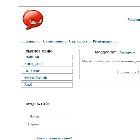
Minihum
::
::
::
::
::
Главная
Самое новое
Статистика
Регистрация
ГЛАВНОЕ МЕНЮ
Мордоплат. /
Анекдоты
ГЛАВНАЯ
Москвичи выбрали новое название для
АНЕКДОТЫ
ИСТОРИИ
Просмотров: 
ФОТОГРАФИИ
F.A.Q.
ВХОД НА САЙТ
Логин
Пароль
Регистрация на сайте!