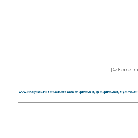
| © Kornet.r
www.kinospisok.ru Уникальная база по фильмам, док. фильмам, мультикам 