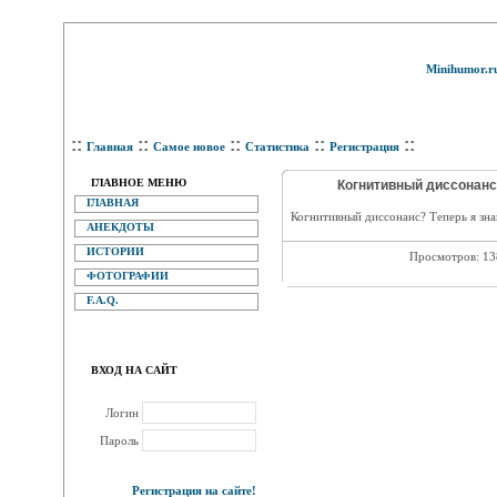
Minihumor.r
::
::
::
::
::
Главная
Самое новое
Статистика
Регистрация
ГЛАВНОЕ МЕНЮ
Когнитивный диссонанс.
ГЛАВНАЯ
Когнитивный диссонанс? Теперь я знаю
АНЕКДОТЫ
ИСТОРИИ
Просмотров: 1
ФОТОГРАФИИ
F.A.Q.
ВХОД НА САЙТ
Логин
Пароль
Регистрация на сайте!