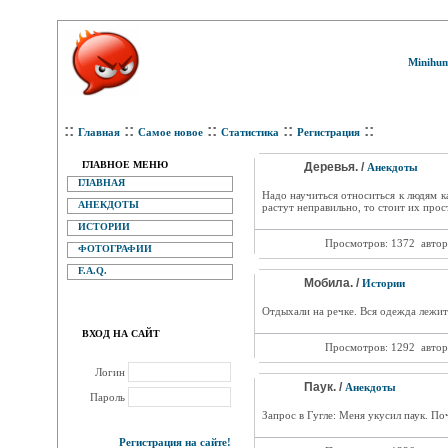
Minihum
::
::
::
::
::
Главная
Самое новое
Статистика
Регистрация
ГЛАВНОЕ МЕНЮ
Деревья. /
Анекдоты
ГЛАВНАЯ
Надо научиться относиться к людям ка
АНЕКДОТЫ
растут неправильно, то стоит их прос
ИСТОРИИ
Просмотров: 1372
автор
ФОТОГРАФИИ
F.A.Q.
Мобила. /
Истории
Отдыхали на речке. Вся одежда лежит 
ВХОД НА САЙТ
Просмотров: 1292
автор
Логин
Паук. /
Анекдоты
Пароль
Запрос в Гугле: Меня укусил паук. По
Регистрация на сайте!