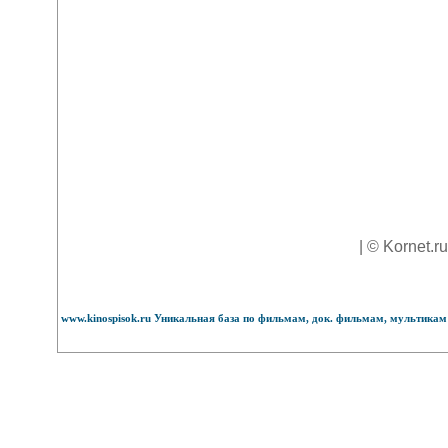
| © Kornet.r
www.kinospisok.ru Уникальная база по фильмам, док. фильмам, мультикам 