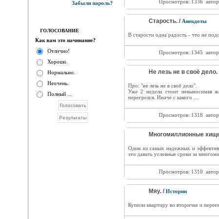
Просмотров: 1336
автор
Забыли пароль?
Старость. /
Анекдоты
ГОЛОСОВАНИЕ
В старости одна радость - что не по
Как вам это начинание?
Отлично!
Просмотров: 1345
автор
Хорошо.
Не лезь не в своё дело. 
Нормально.
Неочень.
Про: "не лезь не в своё дело".
Уже 2 недели стоит невыносимая ж
Полный ...
перегрелся. Иначе с какого ....
Просмотров: 1318
автор
Многомиллионные хище
Один из самых надежных и эффектив
это давать условные сроки за многом
Просмотров: 1310
автор
Мяу. /
Истории
Купили квартиру во вторичке и перее