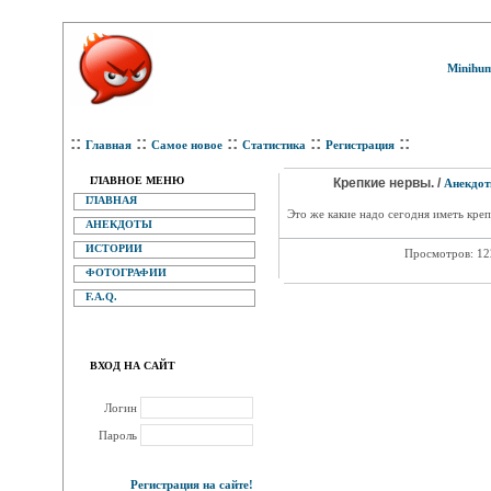
Minihum
::
::
::
::
::
Главная
Самое новое
Статистика
Регистрация
ГЛАВНОЕ МЕНЮ
Крепкие нервы. /
Анекдо
ГЛАВНАЯ
Это же какие надо сегодня иметь креп
АНЕКДОТЫ
ИСТОРИИ
Просмотров: 1
ФОТОГРАФИИ
F.A.Q.
ВХОД НА САЙТ
Логин
Пароль
Регистрация на сайте!