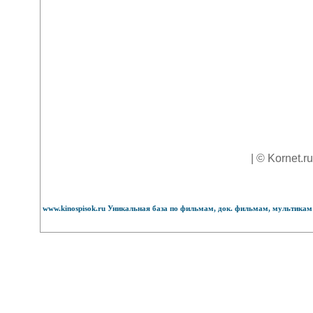
| © Kornet.r
www.kinospisok.ru Уникальная база по фильмам, док. фильмам, мультикам 