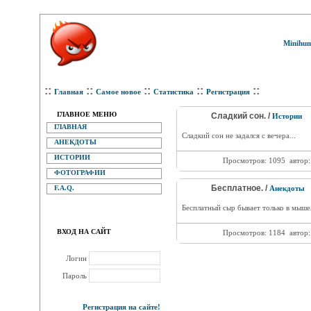
Minihum
::
::
::
::
::
Главная
Самое новое
Статистика
Регистрация
ГЛАВНОЕ МЕНЮ
Сладкий сон. /
Истории
ГЛАВНАЯ
Сладкий сон не задался с вечера...
АНЕКДОТЫ
ИСТОРИИ
Просмотров: 1095
автор
ФОТОГРАФИИ
Бесплатное. /
F.A.Q.
Анекдоты
Бесплатный сыр бывает только в мышел
ВХОД НА САЙТ
Просмотров: 1184
автор
Логин
Пароль
Регистрация на сайте!