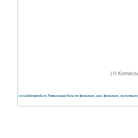
| © Kornet.r
www.kinospisok.ru Уникальная база по фильмам, док. фильмам, мультикам 