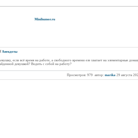
Minihumor.ru
/
Анекдоты
девушку, если всё время на работе, а свободного времени еле хватает на элементарные дом
найденной девушкой? Водить с собой на работу?
Просмотров: 979
автор:
marika
29 августа 20