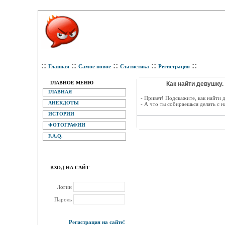
::
::
::
::
::
Главная
Самое новое
Статистика
Регистрация
ГЛАВНОЕ МЕНЮ
Как найти девушку. 
ГЛАВНАЯ
- Привет! Подскажите, как найти 
АНЕКДОТЫ
- А что ты собираешься делать с 
ИСТОРИИ
ФОТОГРАФИИ
F.A.Q.
ВХОД НА САЙТ
Логин
Пароль
Регистрация на сайте!