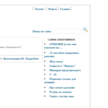
::
::
::
::
Kornet
Форум
Галерея
Поиск по сайту
САМОЕ ПОПУЛЯРНОЕ
ОТМАЗКИ (и что они
ашние обязанности?
означают на ...
15 способов ошарашить
девушку
24
Комментарии (0)
Подробнее
Моя семья
Запросы в "Яндексе"
Минздрав предупреждает.
Т - 34
Парковка только для
женщин!
Про свежее дыхание
Рулить по-женски
Сидят у костра трое