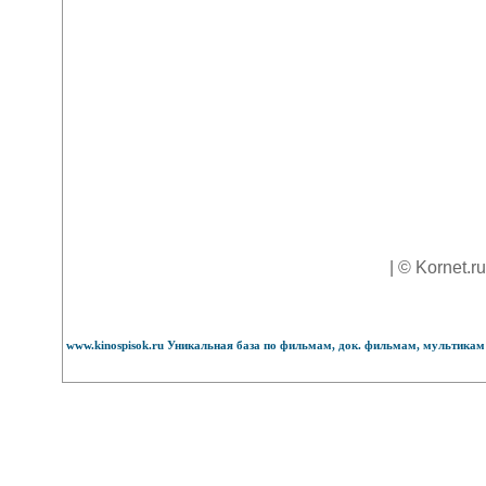
| © Kornet.r
www.kinospisok.ru Уникальная база по фильмам, док. фильмам, мультикам 