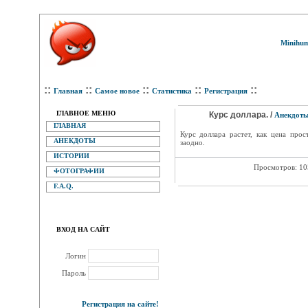
Minihum
::
::
::
::
::
Главная
Самое новое
Статистика
Регистрация
ГЛАВНОЕ МЕНЮ
Курс доллара. /
Анекдот
ГЛАВНАЯ
Курс доллара растет, как цена про
АНЕКДОТЫ
заодно.
ИСТОРИИ
Просмотров: 1
ФОТОГРАФИИ
F.A.Q.
ВХОД НА САЙТ
Логин
Пароль
Регистрация на сайте!