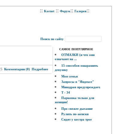
::
::
::
::
Kornet
Форум
Галерея
Поиск по сайту
САМОЕ ПОПУЛЯРНОЕ
ОТМАЗКИ (и что они
означают на ...
15 способов ошарашить
25
Комментарии (0)
Подробнее
девушку
Моя семья
Запросы в "Яндексе"
Минздрав предупреждает.
Т - 34
Парковка только для
женщин!
Про свежее дыхание
Рулить по-женски
Сидят у костра трое