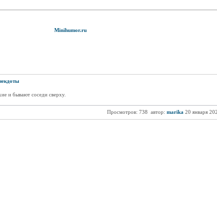
Minihumor.ru
некдоты
ие и бывают соседи сверху.
Просмотров: 738
автор:
marika
20 января 20