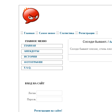
::
::
::
::
::
Главная
Самое новое
Статистика
Регистрация
ГЛАВНОЕ МЕНЮ
Соседи бывают. /
А
ГЛАВНАЯ
Соседи бывают плохие, очень плох
АНЕКДОТЫ
ИСТОРИИ
ФОТОГРАФИИ
F.A.Q.
ВХОД НА САЙТ
Логин
Пароль
Регистрация на сайте!