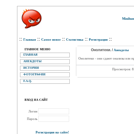
Minihum
::
::
::
::
::
Главная
Самое новое
Статистика
Регистрация
ГЛАВНОЕ МЕНЮ
Онолитеки. /
Анекдоты
ГЛАВНАЯ
Онолитеки - они сдают онализы или п
АНЕКДОТЫ
ИСТОРИИ
Просмотров: 
ФОТОГРАФИИ
F.A.Q.
ВХОД НА САЙТ
Логин
Пароль
Регистрация на сайте!