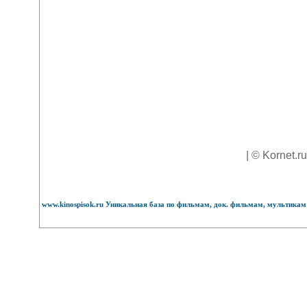
| © Kornet.r
www.kinospisok.ru Уникальная база по фильмам, док. фильмам, мультикам 