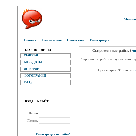
Minihum
::
::
::
::
::
Главная
Самое новое
Статистика
Регистрация
ГЛАВНОЕ МЕНЮ
Современные рабы. /
Ан
ГЛАВНАЯ
Современные рабы не в цепях, они в д
АНЕКДОТЫ
ИСТОРИИ
Просмотров: 978
автор:
ФОТОГРАФИИ
F.A.Q.
ВХОД НА САЙТ
Логин
Пароль
Регистрация на сайте!