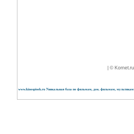
| © Kornet.r
www.kinospisok.ru Уникальная база по фильмам, док. фильмам, мультикам 