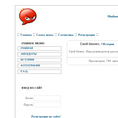
Minihum
::
::
::
::
::
Главная
Самое новое
Статистика
Регистрация
ГЛАВНОЕ МЕНЮ
Свой бизнес. /
Истории
ГЛАВНАЯ
Свой бизнес. Наш руководитель расска
АНЕКДОТЫ
ИСТОРИИ
Просмотров: 749
авто
ФОТОГРАФИИ
F.A.Q.
ВХОД НА САЙТ
Логин
Пароль
Регистрация на сайте!