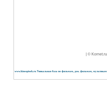
| © Kornet.r
www.kinospisok.ru Уникальная база по фильмам, док. фильмам, мультикам 