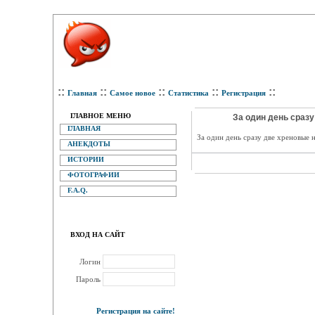
::
::
::
::
::
Главная
Самое новое
Статистика
Регистрация
ГЛАВНОЕ МЕНЮ
За один день сразу
ГЛАВНАЯ
За один день сразу две хреновые н
АНЕКДОТЫ
ИСТОРИИ
ФОТОГРАФИИ
F.A.Q.
ВХОД НА САЙТ
Логин
Пароль
Регистрация на сайте!