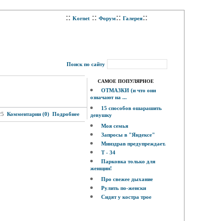
::
::
::
::
Kornet
Форум
Галерея
Поиск по сайту
САМОЕ ПОПУЛЯРНОЕ
ОТМАЗКИ (и что они
означают на ...
15 способов ошарашить
25
Комментарии (0)
Подробнее
девушку
Моя семья
Запросы в "Яндексе"
Минздрав предупреждает.
Т - 34
Парковка только для
женщин!
Про свежее дыхание
Рулить по-женски
Сидят у костра трое