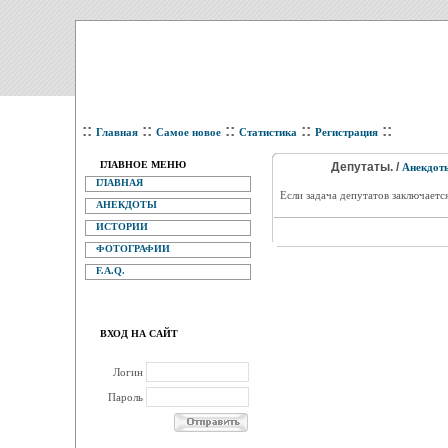
::
::
::
::
::
Главная
Самое новое
Статистика
Регистрация
ГЛАВНОЕ МЕНЮ
Депутаты. /
Анекдот
ГЛАВНАЯ
Если задача депутатов заключаетс
АНЕКДОТЫ
ИСТОРИИ
ФОТОГРАФИИ
F.A.Q.
ВХОД НА САЙТ
Логин
Пароль