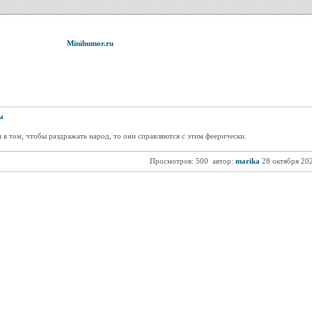
Minihumor.ru
ы
я в том, чтобы раздражать народ, то они справляются с этим феерически.
Просмотров: 500
автор:
marika
28 октября 20