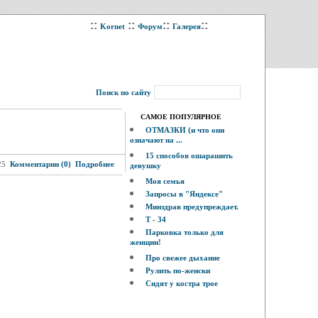
::
::
::
::
Kornet
Форум
Галерея
Поиск по сайту
САМОЕ ПОПУЛЯРНОЕ
ОТМАЗКИ (и что они
означают на ...
15 способов ошарашить
25
Комментарии (0)
Подробнее
девушку
Моя семья
Запросы в "Яндексе"
Минздрав предупреждает.
Т - 34
Парковка только для
женщин!
Про свежее дыхание
Рулить по-женски
Сидят у костра трое