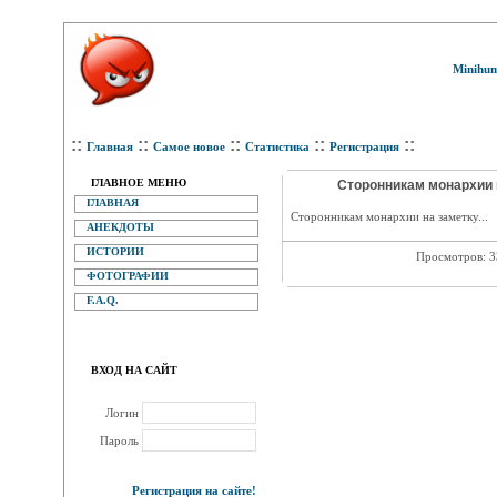
Minihum
::
::
::
::
::
Главная
Самое новое
Статистика
Регистрация
ГЛАВНОЕ МЕНЮ
Сторонникам монархии н
ГЛАВНАЯ
Сторонникам монархии на заметку...
АНЕКДОТЫ
ИСТОРИИ
Просмотров: 
ФОТОГРАФИИ
F.A.Q.
ВХОД НА САЙТ
Логин
Пароль
Регистрация на сайте!