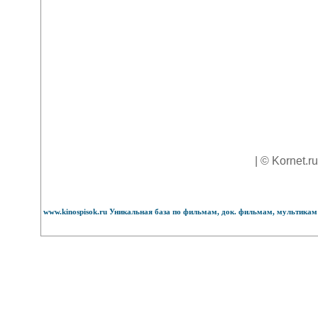
| © Kornet.r
www.kinospisok.ru Уникальная база по фильмам, док. фильмам, мультикам 