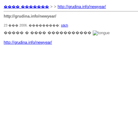
���� �������
> >
http://grudina.info/newyear/
http://grudina.info/newyear/
23 ��� 2006. ���������:
stich
����� � ���� �����������
http://grudina.info/newyear/