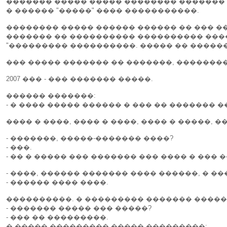
������� ����� ����� �������� ������� 
� ������ "�����" ���� �����������.
�������� ����� ������ ������ �� ��� �
������� �� ���������� ���������� �����
"��������� ����������. ����� �� ������
��� ����� ������� �� �������, ��������
2007 ��� - ��� ������� �����.
������ �������:
- � ���� ����� ������ � ��� �� ������� �
���� � ����, ���� � ����, ���� � �����, �
- �������, �����-������� ����?
- ���.
- �� � ����� ��� ������� ��� ���� � ��� 
- ����, ������ ������� ���� ������, � �
- ������ ���� ����.
����������. � ��������� ������� �����
- ������� ����� ��� �����?
- ��� �� ���������.
� ����� ��������� ����� ���������: