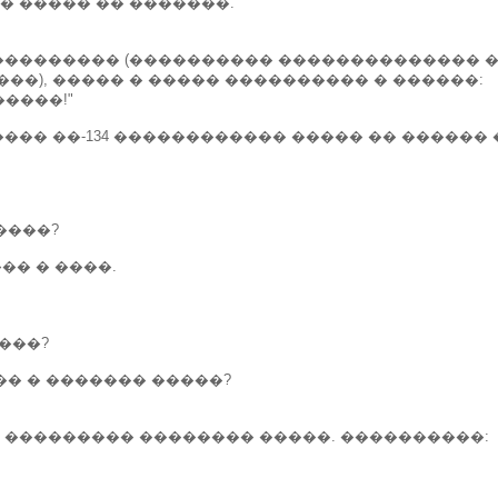
� ����� �� �������.
��������� (���������� �������������� �
�), ����� � ����� ���������� � ������:
����!"
��� ��-134 ������������ ����� �� ������ 
����?
��� � ����.
����?
��� � ������� �����?
 ��������� �������� �����. ����������: