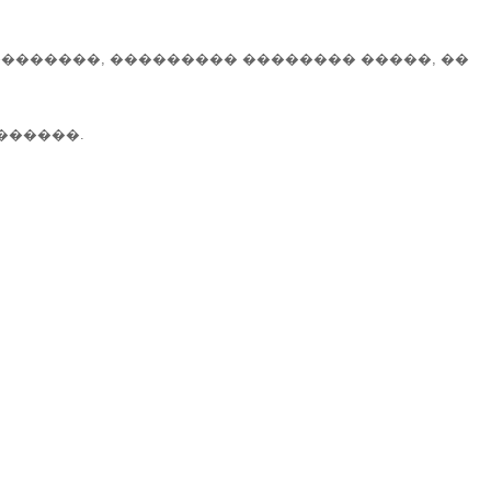
�������, ��������� �������� �����, ��
������.