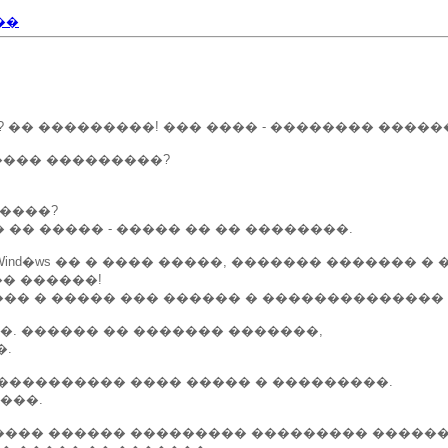
��
? �� ���������! ��� ���� - �������� �����
����� ���������?
�����?
�� �� ����� - ����� �� �� ��������.
 Wind�ws �� � ���� �����, ������� ������� �
�� ������!
���� � ����� ��� ������ � �������������� �
�. ������ �� ������� �������,
�.
���������� ���� ����� � ���������.
���.
��� ������ ��������� ��������� �������