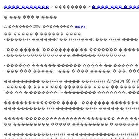
���� �������
> �������� >
� ��� ��� � ��
� ��� ��� � ����
20 ������� 2007. ���������:
marika
�� ����� � ������ ����:
- ������ ������? �� ������, ��� ��� ����
- ��� �����: ��������� �� ������� � ��
- ���������������� ������ �������.
- ������ ������ ������ ����� �� ����� 
- ��� ��� �����... ��� � ��� �����. � ��, �
��������� ���-�� ���� ������ Wind�ws 98 �
- ����� � ���� ��� ������� ���� �� ����
"�� �� � �������!" - �������� �������, �
�������������� ���� - ������� �������
��� ������� �� ������� ��� ����� � ���
����� ��������������� ������� ��� ��
�� ��������� ����� ��������� � ������
����� ���������� ������������ ������