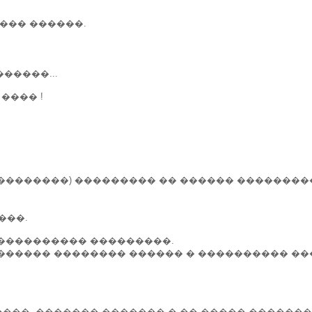
���� ������.
������...
���� !
���������) ��������� �� ������ ��������
���.
 ���������� ���������.
������� �������� ������ � ���������� ��
����, ������� ������� � �� ����� ������