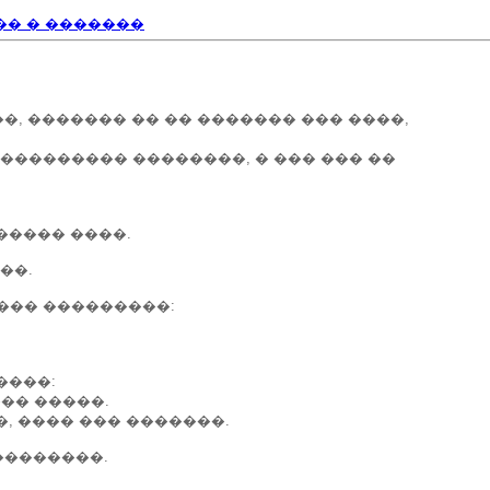
�� � �������
�, ������� �� �� ������� ��� ����,
��������� ��������, � ��� ��� ��
����� ����.
��.
��� ���������:
����:
��� �����.
, ���� ��� �������.
��������.