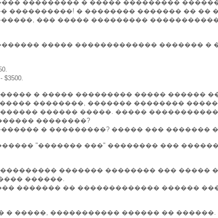
 ���� ��������� � ����� ��������� �����
���� ����������! � �������� ������� �� ��
� ������, ��� ����� ��������� ����������
 ������� ����� ������������� ������� � 
0.
3500.
���� � ����� ��������� ����� ������ ����
������ ��������, ������� �������� �����
������ ������ �����. ����� �����������,
 ������ ��������?
�������� � ���������? ����� ��� ������� ��
����� "������� ���" �������� ��� ������ 
���������� ������� �������� ��� ����� 
���� ������.
��� ������� �� ������������� ������ ��
�� � �����, ����������� ������ �� ������.