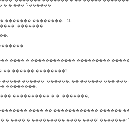
� � ��� 5 ������.
������� ��������: - 11.
����. �������:
��.
�������.
���� ���� � ������������ ��������� �����
�� �� ������ ��������?
� ����� ������. ������, �� ������ ��� ���
�� ��������.
��� ���������� �.�. �������,
�������� ���� �� ������������ ������ �
��� � ���� � ��������� ���� ����! �������: