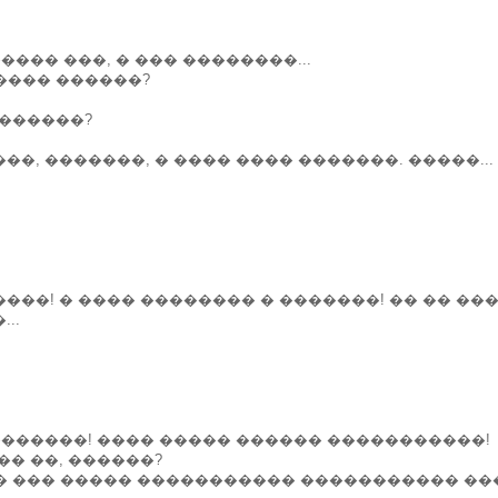
����� ���, � ��� ��������...
����� ������?
�������?
���, �������, � ���� ���� �������. �����...
 ����! � ���� �������� � �������! �� �� ��
..
��������! ���� ����� ������ �����������!
��� ��, ������?
 � ��� ����� ����������� ����������� ���!