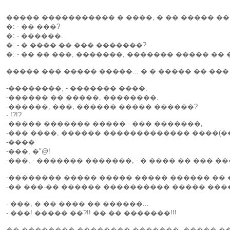
����� ����������� � ����, � �� ����� �
�: - �� ���?
�: - ������.
�: - � ���� �� ��� �������?
�: - �� �� ���, �������, ������� ����� �� 
����� ��� ����� �����... � � ����� �� ��� 
-��������, - ������� ����,
-������ �� �����, ��������.
-������, ���, ������ ����� ������?
- !?!?
-����� ������� ����� - ��� �������,
-��� ����, ������ ������������� ����(
-����:
-���, �"@!
-���, - ������� �������, - � ���� �� ��� ��
-�������� ����� ����� ����� ������ ��
-�� ���-�� ������ ���������� ����� ��
- ���, � �� ���� �� ������...
- ���! ����� ��?!! �� �� �������!!!
�� �������� �������� �������, ����� �