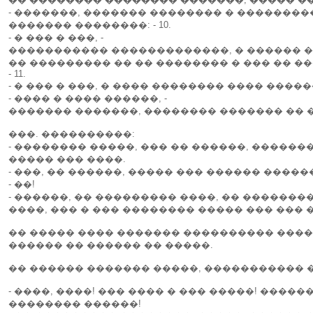
- �������, ������� �������� � ��������� 
������� ��������: - 10.
- � ��� � ���, -
����������� �������������, � ������ �� 
�� ��������� �� �� �������� � ��� �� ��
- 11.
- � ��� � ���, � ���� �������� ���� �����
- ���� � ���� ������, -
������� �������, �������� ������� �� 
���. ����������:
- �������� �����, ��� �� ������, �����
����� ��� ����.
- ���, �� ������, ����� ��� ������ ����
- ��!
- ������, �� ��������� ����, �� �������
����, ��� � ��� �������� ����� ��� ��� 
�� ����� ���� ������� ���������� ����
������ �� ������ �� �����.
�� ������ ������� �����, ����������� 
- ����, ����! ��� ���� � ��� �����! ����
�������� ������!