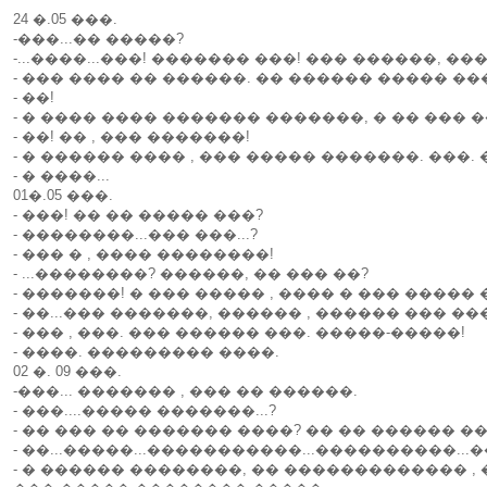
24 �.05 ���.
-���...�� �����?
-...����...���! ������� ���! ��� ������, ��
- ��� ���� �� ������. �� ������ ����� �
- ��!
- � ���� ���� ������� �������, � �� ��� 
- ��! �� , ��� �������!
- � ������ ���� , ��� ����� �������. ���. 
- � ����...
01�.05 ���.
- ���! �� �� ����� ���?
- ��������...��� ���...?
- ��� � , ���� ��������!
- ...��������? ������, �� ��� ��?
- �������! � ��� ����� , ���� � ��� �����
- ��...��� �������, ������ , ������ ��� ���.
- ��� , ���. ��� ������ ���. �����-�����!
- ����. ��������� ����.
02 �. 09 ���.
-���... ������� , ��� �� ������.
- ���....����� �������...?
- �� ��� �� ������� ����? �� �� ������ 
- ��...�����...�����������...����������...
- � ������ ��������, �� ������������� ,