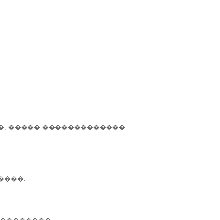
�, ����� �������������.
����.
���������: