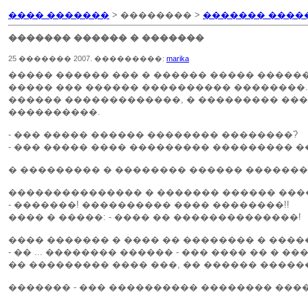
���� �������
> �������� >
������� ����
������� ������ � �������
25 ������� 2007. ���������:
marika
����� ������ ��� � ������ ����� ������
����� ��� ������ ���������� ��������.
������ �������������, � ��������� ���
����������.
- ��� ����� ������ �������� ��������?
- ��� ����� ���� ��������� ��������� �
� ��������� � �������� ������ �������
��������������� � ������� ������ ���
- �������! ���������� ���� ��������!!
���� � �����: - ���� �� ��������������!
���� ������� � ���� �� �������� � ����
- �� ... �������� ������ - ��� ���� �� � ��
�� ��������� ���� ���, �� ������ ������
������� - ��� ���������� �������� ���