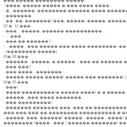
��� ����� �������� �����...
- ����, ����� ����� � ��� ���� ����...
- �...������, �������� ������ ���� �����
- �������...
- ��, ��, �������! ���, �����, �����, ������
03 �. 12 ���.
- ���... �����, ������ ����������...
- ....���...
- ��� �� ������?
- ...����...��� ����� ��� ���� ��������.
- (�������� �����)
03�.58 ���.
- ������...�����, � �����... ��� �� ������ 
- ��� ���?
- ��� ����...�������....
- ����� ����� �����! ����� ��� �������!
04�.30 ���.
- ���!
- ���� ���������!� ����� ����! � � �����
- ����� , ��� ���� �������.
- ��� ���������!
- ������� ������� ���, ��� �� ����������
��� ���,��� �� �������� ���������� � �
- �����, ���, ������! ����� , ����� , ���
�������� !���� , ��� ! ������ �������! �