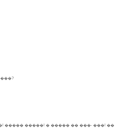
����?
 ����� �����! � ����� �� ���- ���! ��