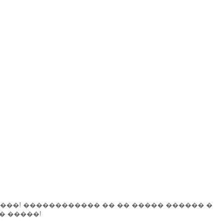
� ����! ������������ �� �� ����� ������ �
� �����!