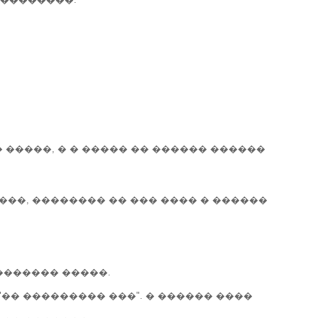
 �����, � � ����� �� ������ ������
 ���, �������� �� ��� ���� � ������
������� �����.
 "�� ��������� ���". � ������ ����