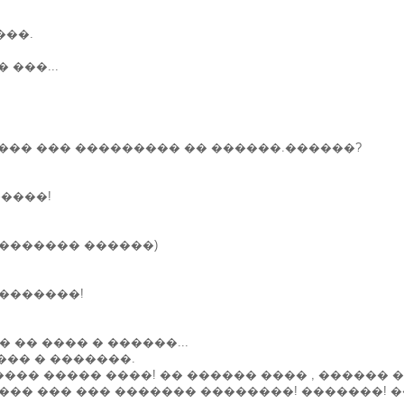
���.
 ���...
 ����� ��� ��������� �� ������.������?
�����!
 (������� ������)
 �������!
 �� ���� � ������...
��� � �������.
�! ���� ����� ����! �� ������ ���� , �����
���� ��� ��� ������� ��������! �������! �