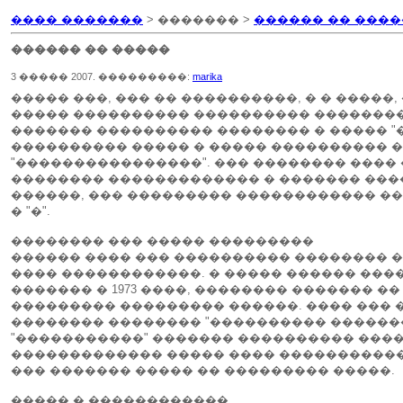
���� �������
> ������� >
������ �� ����
������ �� �����
3 ����� 2007. ���������:
marika
����� ���, ��� �� ����������, � � �����,
����� ���������� ���������� ��������
������� ���������� �������� � ����� "
���������� ����� � ����� ���������� 
"����������������". ��� �������� ����
�������� ������������� � ������� ����
������, ��� ��������� ������������ ��
� "�".
�������� ��� ����� ���������
������ ���� ��� ���������� �������� 
���� ������������. � ����� ������ ����
������� � 1973 ����, �������� ������� ��
��������� ��������� ������. ���� ��� 
�������� �������� "���������� �������
"�����������" ������� ���������� ����� "
������������� ����� ���� �����������
��� ������� ����� �� ��������� �����.
����� � ������������