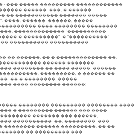
 - ��� ����� ��������� ������������
����� ������. ���, � ������
�� �� ����������� ������� �����
 ����, ������, ������, �����
���������� ���� �������� ��������.
����, ������������� "����������
��� � ���������". � "����������"
���� ���������� ����������.
� �� ������, �� � ������������� ��.
 ����������� ������ �������
��� �������� �� ���� �����. ������
���������, ���������, � ������ ��
�. �� � ��������, �����
��� ���� �������� ������:
����� �������� ��������� �������� ���
��� � ��������� ������ ��� ����
�������� ������� ��� ������,
�� ����������. ��, ��������, ���
 �������� ������ ���������. �� ��
������� �� ��������� ���: