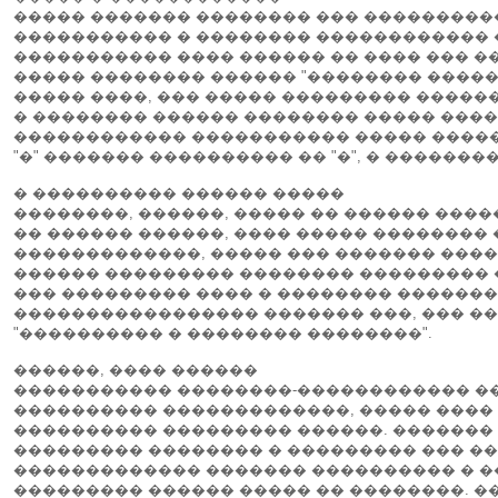
����� ������� �������� ��� ����������
����������� � �������� ������������ �
����������� ���� ������ �� ���� ��� �
����� �������� ������ "�������� �����".
����� ����, ��� ����� ��������� �����
� �������� ������ �������� ����� ���
������������ ����������� ����� ������
"�" ������� ���������� �� "�", � ������
� ���������� ������ �����
��������, ������, ����� �� ������ �����
�� ������ ������, ���� ����� ��������
�������������, ����� ��� ������� ����
������ ��������� �������� ��������� �
��� ��������� ���� � �������� ��������
����������������� ������� ���, ��� ��
"���������� � �������� ��������".
������, ���� ������
����������� ��������-������������ �
���������� �������������, ����� ���� 
���������� ��������� ������. ������� 
��������� �������� � ��������� ��� ���
������������� ������� ���������� � ��
��������� ������ ����� �� ��������. �