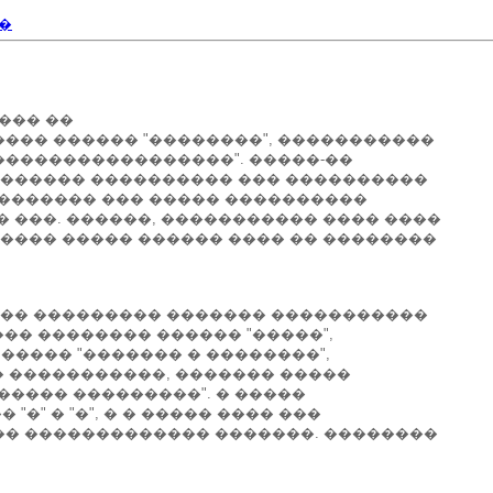
�
 ��� ��
��� ������ "��������", �����������
�����������������". �����-��
������� ���������� ��� ����������
 ������� ��� ����� ����������
 ���. ������, ����������� ���� ����
���� ����� ������ ���� �� ��������
��� ��������� ������� �����������
�� �������� ������ "�����",
 ����� "������� � ��������",
� �����������, ������� �����
���� ���������". � �����
�" � "�", � � ����� ���� ���
� ������������� �������. ��������