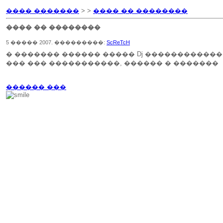
���� �������
> >
���� �� ��������
���� �� ��������
5 ����� 2007. ���������:
ScReTcH
� ������� ������ ����� Dj ������������
��� ��� �����������, ������ � �������
������ ���