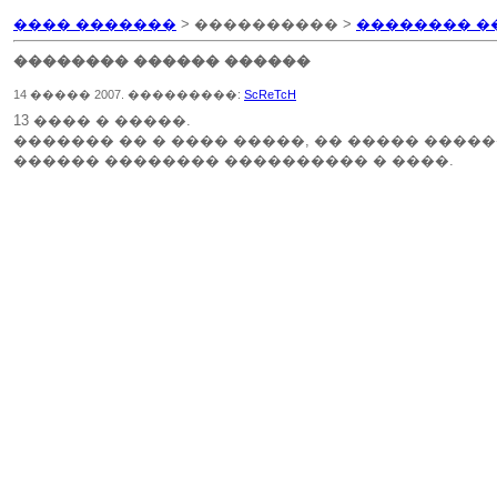
���� �������
> ���������� >
�������� �
�������� ������ ������
14 ����� 2007. ���������:
ScReTcH
13 ���� � �����.
������� �� � ���� �����, �� ����� ����
������ �������� ���������� � ����.