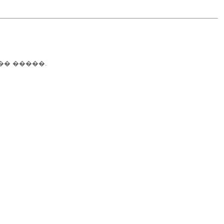
�� �����.