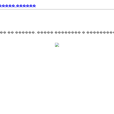
����� ������
��� �� ������, ����� �������� � ��������