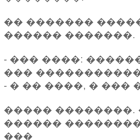
�� ������� ����
������ �������.
- ��� ����: ����
��� �����������
- � �� ����, � ���
����� ��������.
������ ��������
���