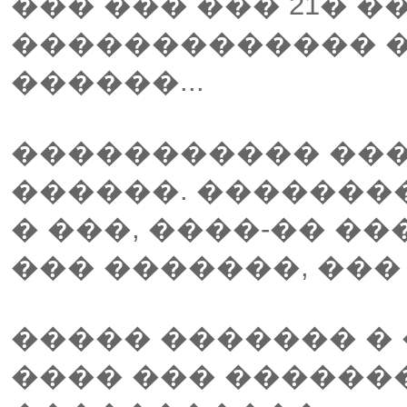
��� ��� ��� 21� �
������������� �
������...
����������� ���
������. �������
� ���, ����-�� �
��� �������, ��� 
����� ������� � 
���� ��� ������