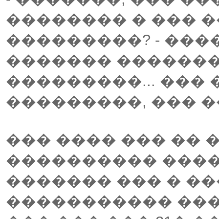
�������� � ��� 
���������? - ���
������� ������
���������... ���
���������, ��� �
��� ���� ��� ��
���������� ����
������� ��� � �
����������� ��