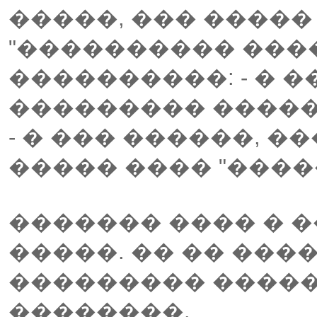
�����, ��� �����
"���������� ����
����������: - � �
��������� �����
- � ��� ������, 
����� ���� "����
������� ���� � 
�����. �� �� ���
��������� ����
��������.