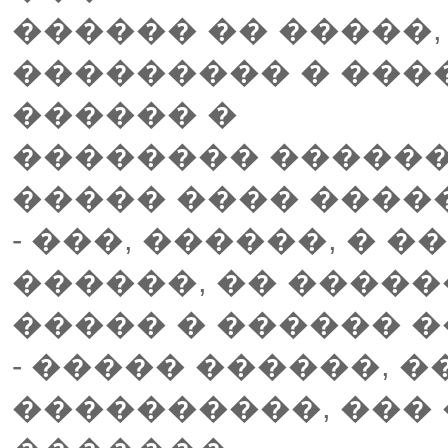
������ �� �����
��������� � ���
������ �
�������� ������
����� ���� ����
- ���, ������, � 
������, �� �����
����� � ������ �
- ����� ������, 
����������, ��� 