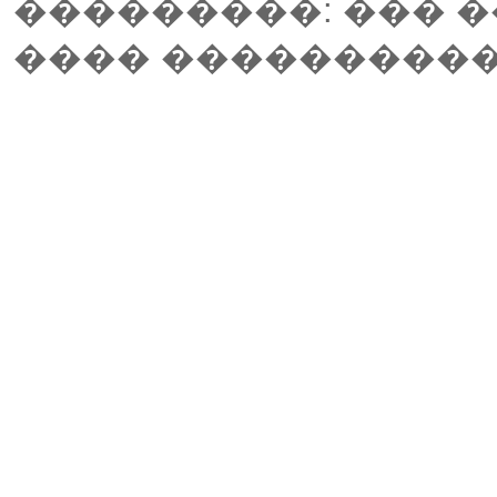
���������: ��� 
���� ����������