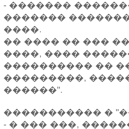
- ������� ������
������� �������:
����.
�� ���� �� ��� �
����, ���� ����
���������� �� ��
���������, ����
������".
����������� � "�
- � ��� ���, ���