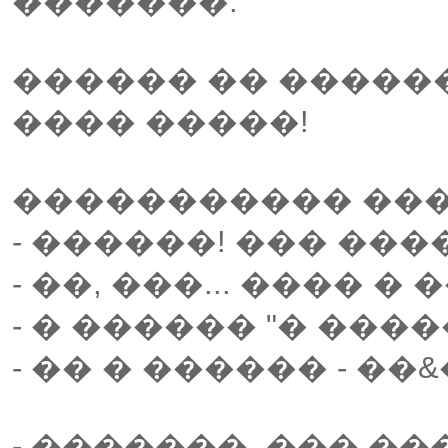
�������.
������ �� ������
���� �����!
����������� ���
- ������! ��� ���
- ��, ���... ���� 
- � ������ "� ���
- �� � ������ - ��&
- �������, ��� �