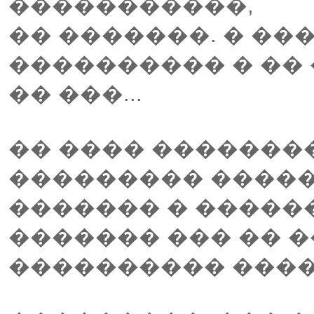
�����������,
�� �������. � ��
���������� � ��
�� ���...
�� ���� �������
��������� �����
������� � ������
������� ��� �� �
���������� �����