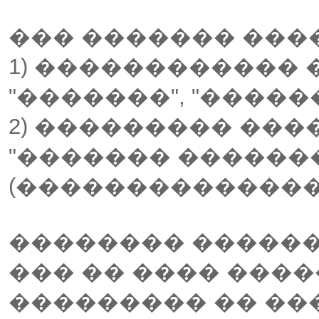
��� ������� ����
1) ������������
"�������", "�����
2) ��������� ���
"������� �������
(��������������
�������� ������
��� �� ���� ����
��������� �� ���