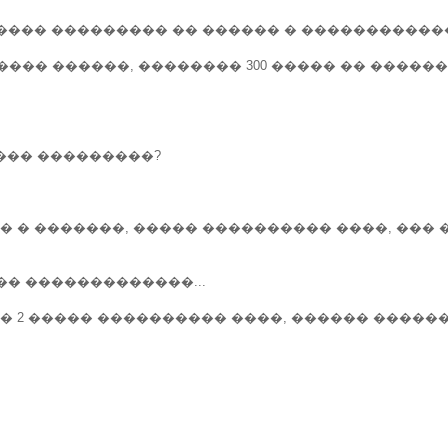
���� ��������� �� ������ � ������������
�� ������, �������� 300 ����� �� ������
���� ���������?
 � �������, ����� ���������� ����, ��� �
�� �������������...
� 2 ����� ���������� ����, ������ �����