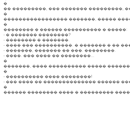
�
�� ���������, ��� ������� ���������, �
�
����������������� �������, ����� �����
�
�������� � ������ ���������� � �����:
- � ������� ��������?
- �������� � �������.
- ���� ��� ����������. � ������� � �� �
- �������, ������� �� ���. ��������.
- ����. ��� ���� �� ��������...
�
�������, ���� ���������� ����� �������
�
- ���������� ���� ��������!
- ��� ���� �� �������������� ������ ��
�
������ �������� ���� � ��������� ����