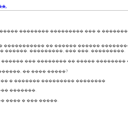
��.
������ �������� ��������� ��� � �������
 ����������� �� ������ ������ ��������
 ������. ���������, ��� ���. ���������.
 ������ ��� �������� �� ����� ��������
������, �� ���� �����?
���� � ������� ��������� ��������
��� �������.
� ���� � ��� �����.