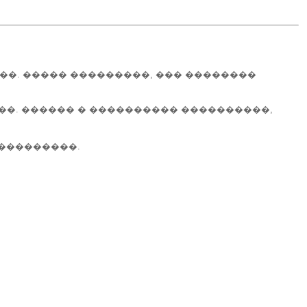
��. ����� ���������, ��� ��������
�. ������ � ���������� ����������,
 ���������.