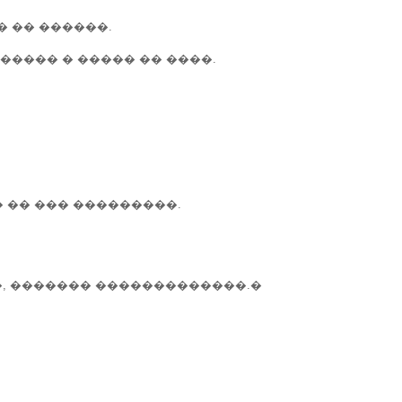
 �� ������.
����� � ����� �� ����.
 �� ��� ���������.
�, ������� �������������.�