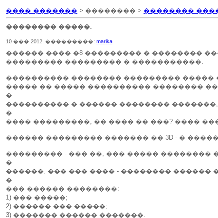
���� �������
> �������� >
�������� ���
�������� �����.
10 ��� 2012. ���������:
marika
������ ���� �8 ��������� � �������� �
��������� ��������� � �����������.
���������� �������� ��������� ����� �
����� �� ����� ���������� �������� ���
�
���������� � ������ �������� �������,
�
���� ���������, �� ���� �� ���? ���� ��
������ ��������� ������� �� 3D - � ���
��������� - ��� ��, ��� ����� �������� 
�
������, ��� ��� ���� - �������� ������ �
�
��� ������ ��������:
1) ��� �����;
2) ������ ��� �����;
3) ������� ������ �������.