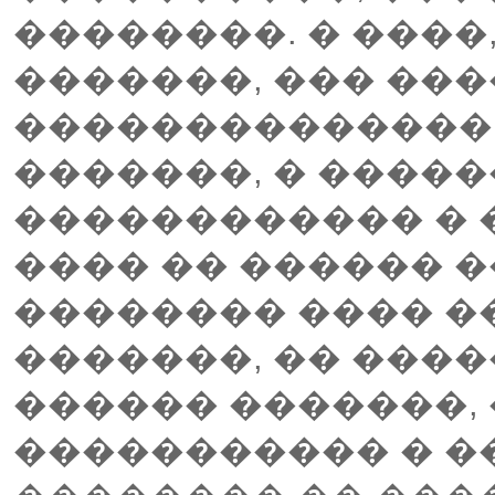
��������. � ����
�������, ��� ���
�������������� 
�������, � ����
������������ � 
���� �� ������ �
�������� ���� �� 
�������, �� ���
������ �������,
����������� � 