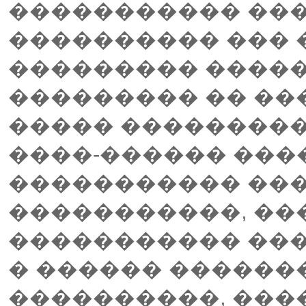
����������� ���
���������� ���
��������� �����
��������� �� ��
����� ���������
����-������ ���
����������� ��
�����������, �
����������� ��
� ������ ������
����������, ���