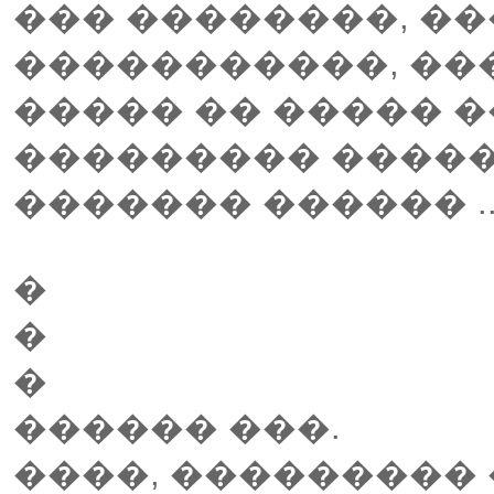
��� ��������, �
�����������, ��
����� �� ����� 
��������� �����
������� ������ ...
�
�
�
������ ���.
����, ���������