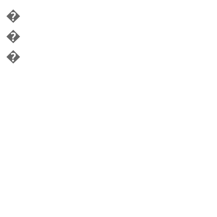
�
�
�