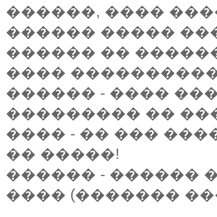
������, ���� ���
������ ����� ��
������ �� ������, 
���� ���������� 
������ - ���� ��
��������� �� ���
���� - �� ��� ���
�� �����!
������ - ������ 
���� (������� ���