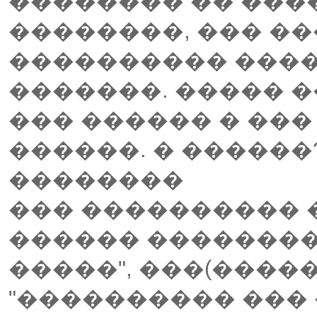
�������� �� ���
��������, ��� �
���������� ���
�������. ����� �
��� ������ � ��
������. � �����
��������
��� ���������� 
������ ��������
�����", ���(����
"���������� ��� �