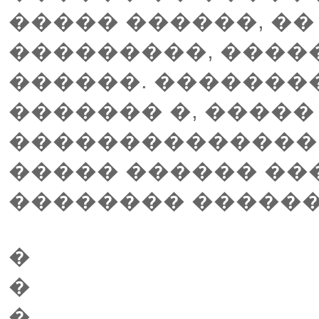
����� ������, �
���������, ����
������. �������
������� �, ����
��������������, 
����� ������ ��
�������� ������
�
�
�