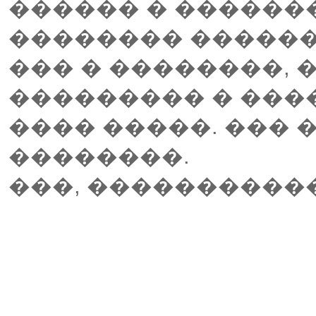
������ � �������
�������� ������
��� � ��������, 
��������� � ���
���� �����. ��� 
��������.
���, ����������