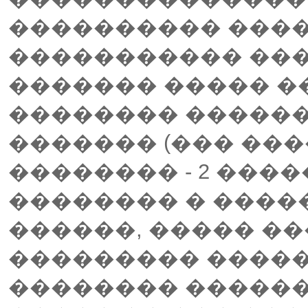
���������� ����
����������� ���
������� ����� �
�������� �����
������� (��� ���
�������� - 2 ����
�������� � �����
������, ����� �
��������� �����
�������� ������