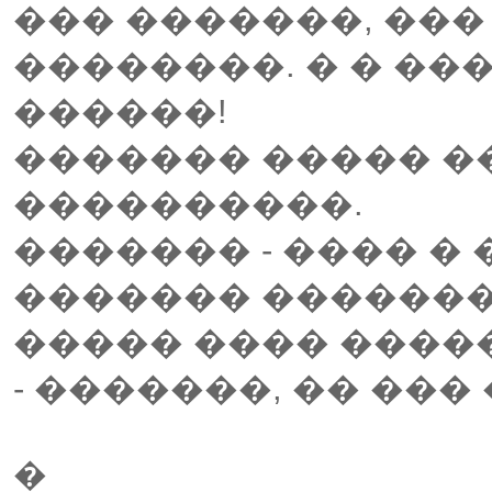
��� �������, ���
��������. � � ��
������!
������� ����� �
����������.
������� - ���� � 
������� �������
����� ���� �����
- �������, �� ���
�