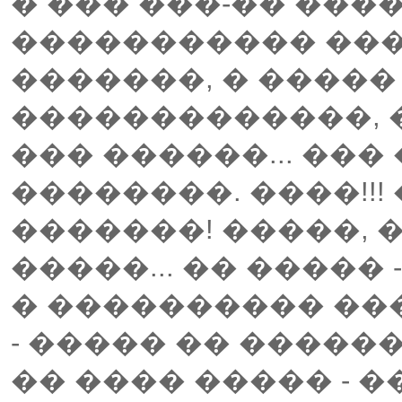
� ��� ���-�� ����
����������� ���
�������, � ����� 
�������������, �
��� ������... ��� 
��������. ����!!! 
�������! �����, 
�����... �� ����
� ���������� ��
- ����� �� �����
�� ���� ����� - 