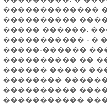
������������� 
���������� ����
����� ������. ��
����������� - �
�����-������ ��
���������� �� ��
������ ����� ��
�������� ������
���������� ����
����������� ���