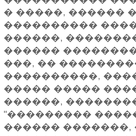
� �����, ������
���������� ����
������, �������
������ ��������
���, �� ��������
����������, ���
����� ����� ���
������, ��������
"��������� ����
������ �������, 