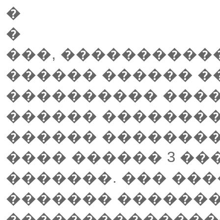
�
�
���, ����������
������ ������ �
���������� ����
������ ��������
������ ��������
���� ������ 3 ���
�������. ��� ��
������� ������
��������������