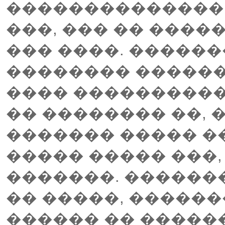
��������������
���, ��� �� ����
��� ����. ������
�������� ������
���� ����������
�� �������� ��, 
������� ����� �
����� ����� ���,
�������. ������
�� �����, ������
������ �� �����