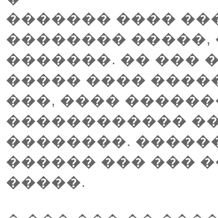
������� ���� ��
�������� �����,
�������. �� ��� 
����� ���� ����
���, ���� ������
������������ ���
��������. ������
������ ��� ��� �
�����.