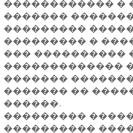
������������ �
������� �������
��������� ����� 
��������� � ���
��� ���������� 
������������� �
������� ��������
������� �� ����
������.
��������� ������
���������� ����