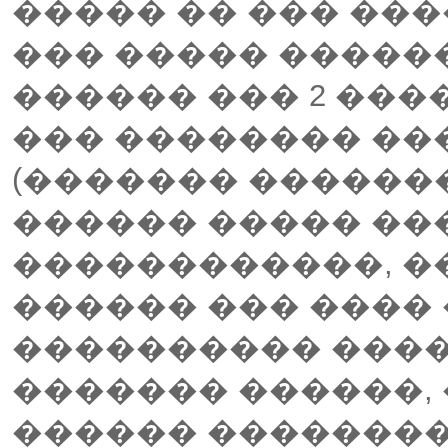
����� �� ��� ���
��� ����� �����
������ ��� 2 ����
��� �������� ��
(������� �������
������ ����� ��
������������, �
������ ��� ���� �
���������� ����
������� ������, 
������ ���������