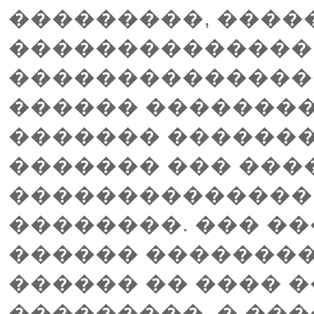
���������, ����
��������������
���������������
������ ��������
������� �������
������� ��� ���
�������������� 
��������. ��� ��
������ �������
������ �� ���� 
���������. � ���