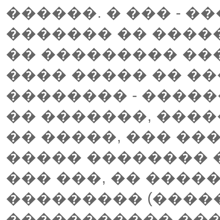
������. � ��� - 
������� �� ����
�� ��������� ��
���� ����� �� �
�������� - ����
�� �������, ����
�� �����, ��� ���
����� �������� �
��� ���, �� ����
��������� (�����
����������� ��