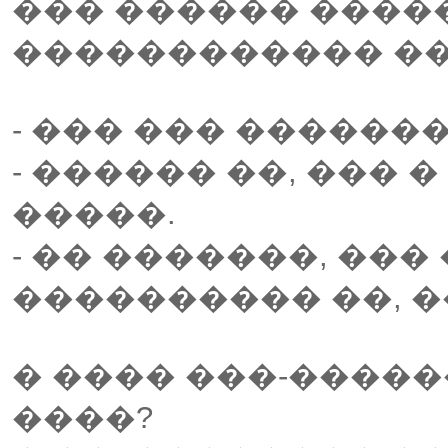
��� ������ ����
������������ ��
- ��� ��� ������
- ������ ��, ��� 
�����.
- �� �������, ���
���������� ��, �
� ���� ���-����
����?