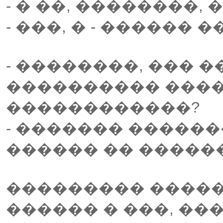
- � ��, ��������, 
- ���, � - ������ 
- ��������, ��� 
���������� ���
������������?
- ������� ������
������ �� �����
��������� �����
������ � ���, ��