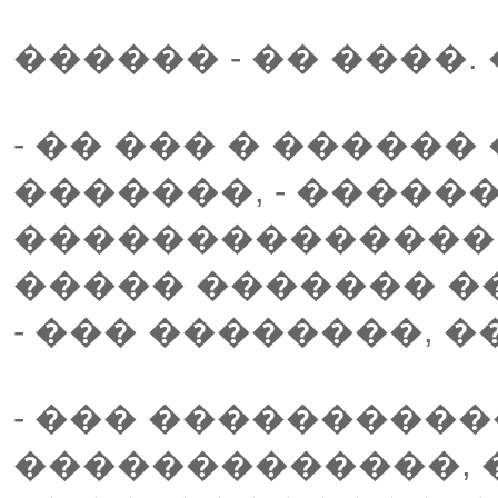
������ - �� ����.
- �� ��� � �����
�������, - �����
��������������
����� ������� �
- ��� ��������, 
- ��� ���������
�������������, 