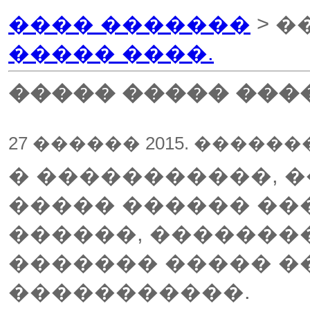
���� �������
> �
����� ����.
����� ����� ����
27 ������ 2015. �����
� �����������, 
����� ������ ��
������, �������
������� ����� 
�����������.