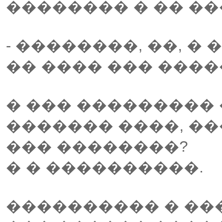
�������� � �� ��
- ��������, ��, �
�� ���� ��� ����
� ��� ��������� 
������� ����, ��
��� ��������?
� � ����������.
���������� � ���