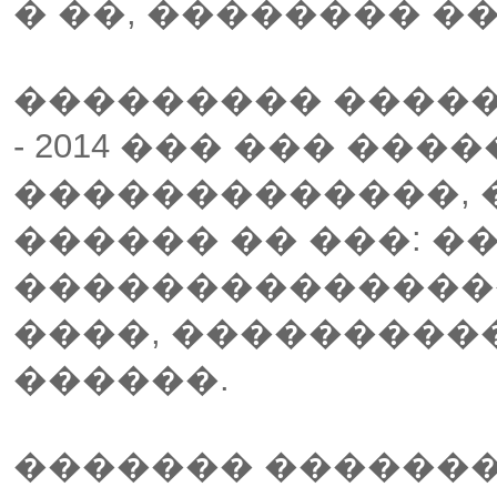
� ��, �������� �
��������� �����
- 2014 ��� ��� ��
�������������, 
������ �� ���: �
����������������
����, ����������
������.
������� �������