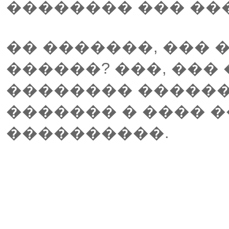
�������� ��� ��
�� �������, ��� 
������? ���, ���
�������� �����
������� � ���� 
����������.