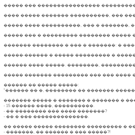
����� ��� ���������������� ���������
���� ����� ������� ����������, ��� ��
����� ���� ����������, ��� � �������, �
����� ��� � ��������� �������� ����� 
������� �������� � ��� � �������: � ���
�����-������ � ����� ��������� � �����
������ ���� �����. ��������, ��������
����� ������� ��������� ��� ��� ���� 
������ �� ����� �����:
"������ �� �, �������� �� ������� ����
������� ����� � ������� � ������� � ��
- 15 ������ ����, ����������.
- �� �������� ��� ���� �������?
- �� � ��� ��������������.
�� ����� ����� �������� ��������� � ��
- �������, �� ������ � ��� �����?!