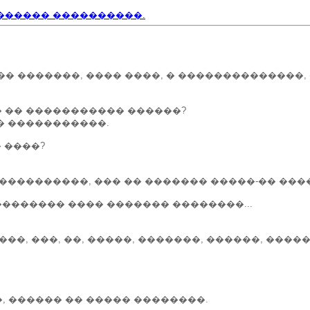
������ ����������.
�� �������, ���� ����, � ��������������,
�� �� ����������� ������?
�� �����������.
� ����?
� ����������, ��� �� ������� �����-�� ���
�������� ���� ������� ��������...
���, ���, ��, �����, �������, ������, ����
, ������ �� ����� ��������.