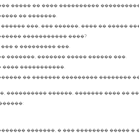
�� ����� �� ���� ���������� ����������
����� �� �������.
 ������ ���, ��� ������, ���� �� ����� ��
������ ����������� ����?
 ��� � ��������� ���.
� �������, ������� ����� ������ ���.
� ���� �����������.
������ �� ������� ��������� �������� �
��, ���������� ������, ������� ���� �� �
������:
������ �������, � ��� �������� ����� � 