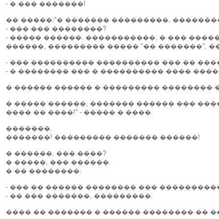
- � ��� �������!
�� �����:"� ������� ���������, ������
- ��� ��� ��������?
- ����� ������. �����������, � ��� ����
������, ��������� ����� "�� �������", �
- ��� ���������� ���������� ��� �� ���
- � �������� ��� � ���������� ���� ����
� ������ ������ � ��������� �������� 
� ����� ������, ������� ������ ��� �����.
���� �� ����!" - ����� � ����.
�������.
�������! ��������� ������� ������!
� ������, ��� ����?
� �����, ��� ������.
� �� ��������.
- ��� �� ������ �������� ��� ���������
- �� ��� �������, ���������.
���� �� ������� � ������ �������� �� ��