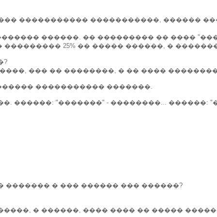
���� ����������� �����������, ������ �
������� ������. �� ��������� �� ���� "��
� ��������� 25% �� ����� ������, � ������
�?
����, ��� �� ��������, � �� ���� �������
������ ����������� �������.
 ������: "�������" - ��������... ������: "��
� ������� � ��� ������ ��� ������?
����, � ������, ���� ���� �� ����� �����