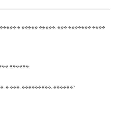
 ����� � ����� �����. ��� ������� ����
��� ������.
��, � ���, ���������, ������?