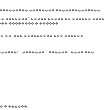
���������� �������� ��������������".
�� �������". ����� ����� �� ������ ����
��� �������� � ������.
�� ��, ��� ��������� ��� ������.
����!" - �������... ������: "���� ���
� � ������.