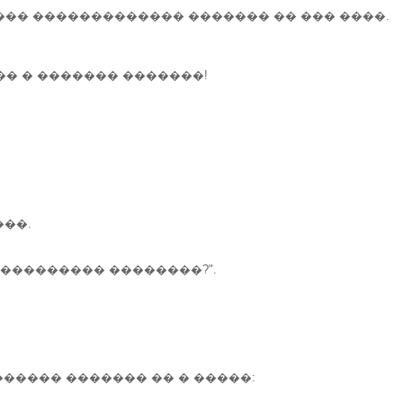
�� ������������� ������� �� ��� ����.
�� � ������� �������!
���.
���������� ��������?".
������ ������� �� � �����: