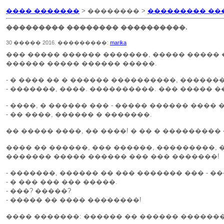
���� �������
> �������� >
��������� ��
��������� �������� ����������.
30 ����� 2016. ���������:
marika
��� ����� ������ �������, ����� ����� 
������ ����� ������ �����.
- � ���� �� � ������ ����������, �����
- �������, ����. ����������. ��� ����� 
- ����, � ������ ��� - ����� ������ ���� 
- �� ����, ������ � �������.
�� ����� ����, �� ����! � �� � ��������
���� �� ������, ��� ������, ���������, 
������� ����� ������ ��� ��� �������!
- �������, ������ �� ��� ������� ��� - ��
- � ��� ��� ��� �����.
- ���? �����?
- ����� �� ���� ��������!
���� �������: ������ �� ������ �������