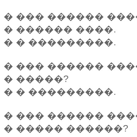
� ��� ������ ���
� ������ ����.
� � ���������.
� ��� ������ ���
� �����?
� � ���������.
� ��� ������ ���
� ����� ������?