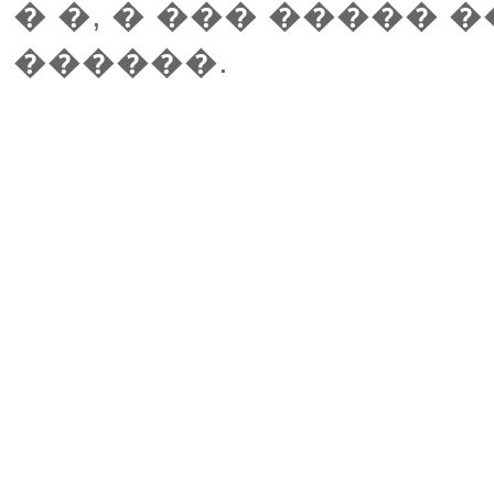
� �, � ��� �����
������.