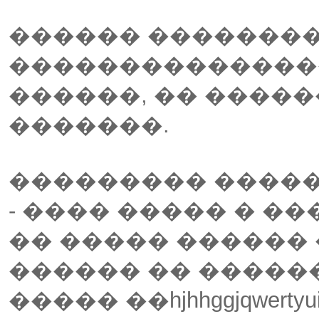
������ ��������
���������������
������, �� �����
�������.
��������� �����
- ���� ����� � �
�� ����� ������
������ �� ����
����� ��hjhhggjqwertyu