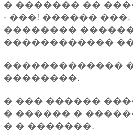
� ������� �� ����
- ���! ������ ���
�������� ������
������������ ��
������������� 
��������.
� ��� ������ ���
� ������ � �����
� � �������.