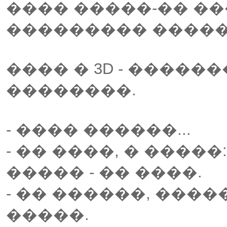
���� �����-�� �
��������� ������
���� � 3D - �����
��������.
- ���� ������...
- �� ����, � �����:
����� - �� ����.
- �� ������, ����
�����.