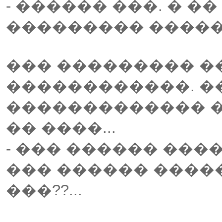
- ������ ���. � ��
��������� �����
��� ��������� �
������������. �
������������� �
�� ����...
- ��� ������ ����
��� ������ ����
���??...