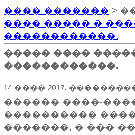
���� �������
> �
���� ����� � ��
������������.
����� ���� ����
������������.
14 ���� 2017. ��������
������ ����-���
���������� ����
�������, � ��� �