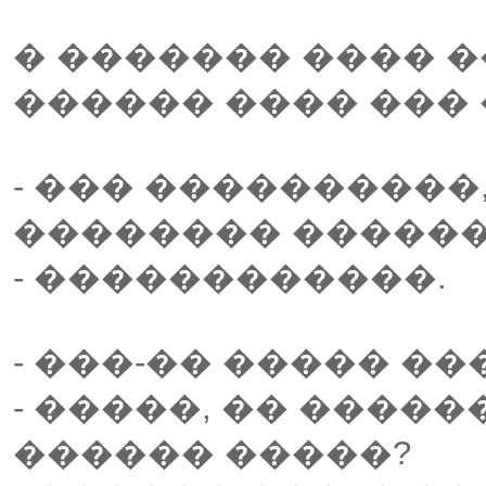
� ������� ���� �
������ ���� ���
- ��� ����������
�������� ������
- ������������.
- ���-�� ����� ��
- �����, �� ����
������ �����?