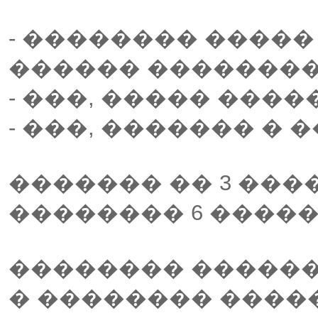
- �������� �����
������ ��������
- ���, ����� ���
- ���, ������� � 
������� �� 3 ���
�������� 6 ����
�������� ������ 
� �������� �����