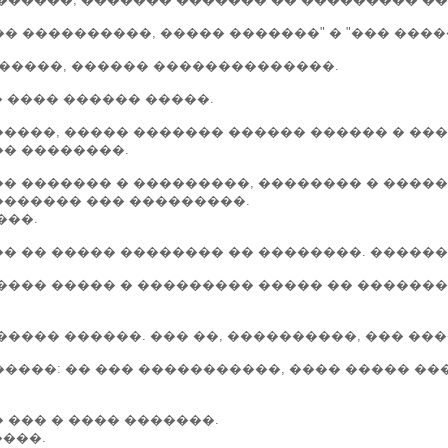
� ����������, ����� �������" � "��� �����
�������, ������ ��������������.
� ���� ������ �����.
����, ����� ������� ������ ������ � ���
�� ��������.
� ������� � ���������, �������� � �����
������� ��� ���������.
���.
� �� ����� �������� �� ��������. ������
���� ����� � ��������� ����� �� �������
���� ������. ��� ��, ����������, ��� ���
�����: �� ��� �����������, ���� ����� �
 ��� � ���� �������.
����.