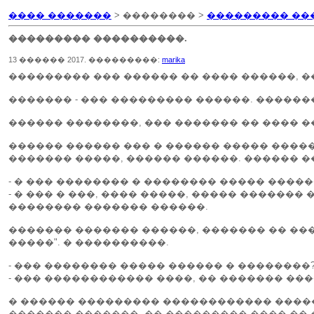
���� �������
> �������� >
��������� ��
��������� ����������.
13 ������ 2017. ���������:
marika
��������� ��� ������ �� ���� ������, �
������� - ��� ��������� ������. ������
������ ��������, ��� ������� �� ���� ��
������ ������ ��� � ������ ����� �����
������� �����, ������ ������. ������ �
- � ��� �������� � �������� ����� ���
- � ��� � ���, ���� �����, ����� �������
�������� ������� ������.
������� ������� ������, ������� �� ����
�����". � ����������.
- ��� �������� ����� ������ � ��������
- ��� ������������ ����, �� ������� ��
� ������ ��������� ������������ ������
������� �������, �� ��������� ���� ��