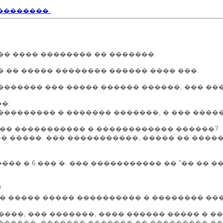
��������.
�� ���� �������� �� �������.
� �� ����� �������� ������ ���� ���.
������ ��� ����� ������ ������, ��� ����
�:
��������� � ������� �������, � ��� �����
���� ����������� � ������������ ������?
 �� �����. ��� �����������, ����� �� ����
�� � 6 ��� �. ��� ����������� �� "�� �� ��
?
�� ����� ����� ���������� � �������� ��
��, ��� �������, ���� ������ ����� � ��
 ������, ������� ������� �� ��������� �