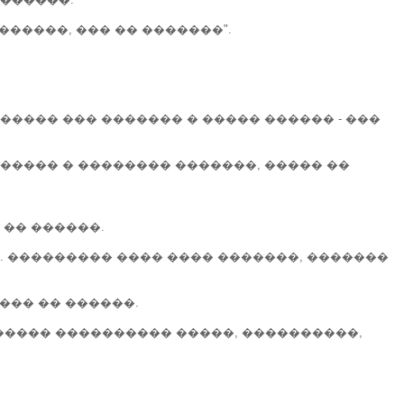
�����, ��� �� �������".
����� ��� ������� � ����� ������ - ���
����� � �������� �������, ����� ��
 �� ������.
. ��������� ���� ���� �������, �������
��� �� ������.
������ ���������� �����, ����������,