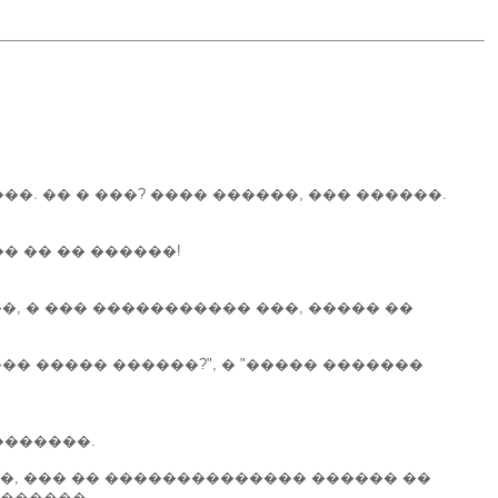
�. �� � ���? ���� ������, ��� ������.
� �� �� ������!
��, � ��� ����������� ���, ����� ��
�� ����� ������?", � "����� �������
�������.
�, ��� �� �������������� ������ ��
�������.