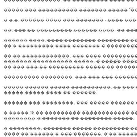
����� ��� ���������� ������� ����� "��
� �.�. ������ ���� ��� ������� - ���� �
��, ��� �� ��������� ������ ����, �� ��
������ ����, ���� �������� �������� ��
�� � ��������� ���� ������� � �������
�� �� ������������, ��� ���� ���������
������� ���������� �����, � ����� ���
�� ��� ��� �� ��������� ����� �� �����
��������� ��������, ��� ��� ��� ������
����� ������ ����� ����������, �� ��� 
����� ����� ���� �� ������.
������ ��� ��������, ��� ����� ������ �
� ����� 18-�� ��������� ������������ �
�������� � ������� �� �������� �����.
� ��������, ������� ����� ��������� ��
���� �� ������ � ��� �������, � �� ����