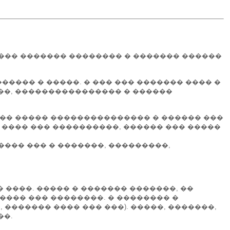
���� ������� �������� � ������� ������
������� � �����. � ��� ��� ������� ���� �
���, ���������������� � ������
���� ����� ��������������� � ������ ���
�� ���� ��� ����������, ������ ��� �����
���� ��� � �������, ���������,
� ����. ����� � ������� �������, ��
����� ��� ��������. � �������� �
�, ������� ���� ��� ���). �����, �������,
��.