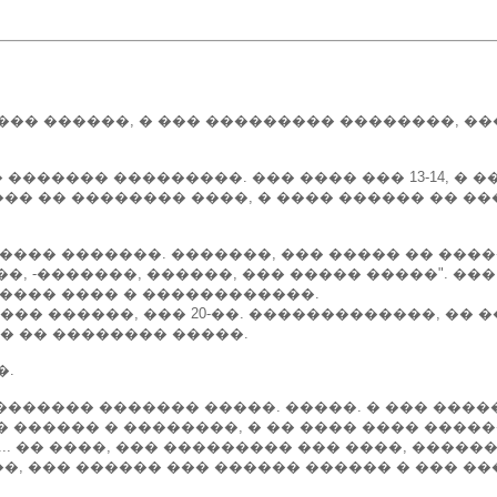
�� ������, � ��� ��������� ��������, �
 ������� ���������. ��� ���� ��� 13-14, � 
�� �� �������� ����, � ���� ������ �� �
����� �������. �������, ��� ����� �� ��
��, -�������, ������, ��� ����� �����". �
����� ���� � ������������.
� ������, ��� 20-��. �������������, �� �
� �� �������� �����.
�.
�������� ������� �����. �����. � ��� ����
� ������ � ��������, � �� ���� ���� ����
�... �� ����, ��� ��������� ��� ����, �����
�, ��� ������ ��� ������ ������ � ��� ��