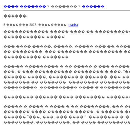
���� �������
> ������� >
������.
������.
5 ������� 2017. ���������:
marika
������������ ����� ���� �� ����������
����������� �����.
��� ���� �����, �����, ����� ��� �� ����
�� ��������, ��� �������� ��������� ��
���������� �������.
���-�� ��������� � �� ����� � ��� ����
���, � ��� ���������� �������� � ���. "�
������ �����, �������� � ������, ��� �
������� �� �������. �������� ����������
���������, ���������� ���� � ��������
�������� ������ ���� �������� ������
����� � ���� � ���� � �� ��������, ��� 
������� ���� ������� �����, � ������ �
������:"���, ���, ��� ����!". �������� �_
��������, ���������, �� ���� ���������