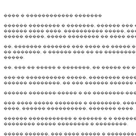
���� � ������������ �������
������ �������� � �������, ������ ���
������ ���� ����. ���������� �����, ��
����� �����, ����� �������� �� ���� �
��, ������� ������� ��� ���� �� ����� 
�� �������, � ������ ��� �� �� �������
�����.
��, ��� �� ����� � �������, �� ����� �� 
���-�� ���������� �����, �������� ����
������ ��������, �� ��� ������ ������ 
������ �������-����� � �� ��������-��
��� ���� ����� ������� � ��������, ���
����, ������ ����������, ������� ����.
������ ����������� � ������ � � �����
�������� ����� �������� � ��������.
����� ������, ��� ���� ����� � �������