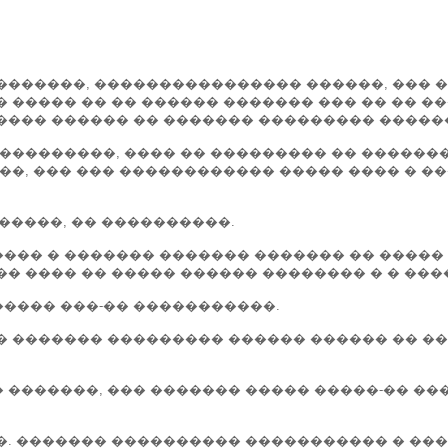
 �������, ���������������� ������, ��� 
� ����� �� �� ������ ������� ��� �� �� �
����� ������ �� ������� ��������� �����
����������, ���� �� ��������� �� ������
���, ��� ��� ������������ ����� ���� � �
������, �� ����������.
��� � ������� ������� ������� �� ����� 
�� ���� �� ����� ������ �������� � � ��
����� ���-�� �����������.
� ������� ��������� ������ ������ �� ��
� �������, ��� ������� ����� �����-�� �
�. ������� ���������� ����������� � ���