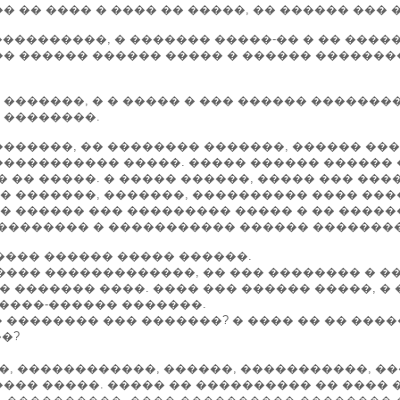
� �� ���� � ���� �� �����, �� ������ ���
����������, � ������� �����-�� � �� ����
� ������ ������ ����� � ������ ��������
�������, � � ����� � ��� ������ ��������
 ��������.
�������, �� �������� �������, ������ ��
����������� �����. ����� ������ ������
�� �����. � ����� ������, ����� ��� ���
 �������, �������, ���������� ���� ����
� ������ ��� ��������� ����� � �� �����
�������� � ����������� ������ ��������
������ ������ ����� ������.
����� �������������, �� ��� �������� � �
� ������� ����. ���� ��� ������ �����, �
� ����-������ �������.
� �������� ��� �������? � ���� �� �� ����
��?
���, ������������, ������, �����������, �
��� �����. ����� �� ���������� �� ���� 