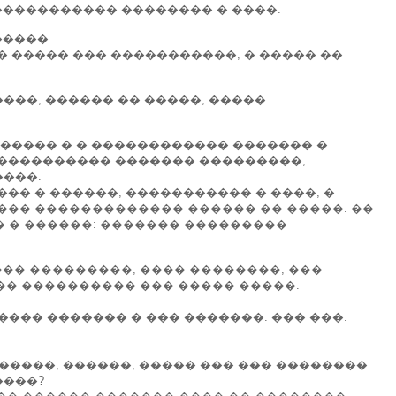
 ����������� �������� � ����.
�����.
 ����� ��� �����������, � ����� ��
���, ������ �� �����, �����
������ � � ������������ ������� �
 ���������� ������� ���������,
����.
�� � ������, ����������� � ����, �
��� ������������� ������ �� �����. ��
 � ������: ������� ���������
��� ���������, ���� ��������, ���
 �� ���������� ��� ����� �����.
���� ������� � ��� �������. ��� ���.
������, ������, ����� ��� ��� ��������
����?