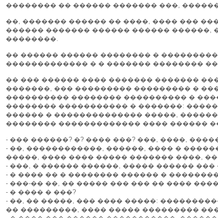
�������� �� ������ ������� ���, ������
��, ������� ������ �� ����, ���� ��� ��
������ ������� ������ ������ ������, �
��������.
�� ������ ������ �������� � ��������� 
������������� � � ������� �������� ��
�� ��� ������ ���� ������� ������� ��
�������, ��� ��������� ��������� � ��
���������� �������� ���������� � ���� 
�������� ����������� � �������: ������
������ � �������������� �����, ������
�������� ������������� ���� ������ �
- ��� ������? �? ���� ���? ���, ����, ��
- ��, ������������, ������, ���� � ����
�����, ���� ���� ����� ������� ����, ��
- ���, � ������ ������, ����� ������ ��
- � ���� �� � �������� ������ � �������
- ���-�� ��, �� ����� ��� ��� �� ���� ���
- � ���� � ���?
- ��, �� �����, ��� ���� �����: �������
�� ���������, ���� ����� ��������� ���