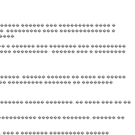
������ ������ ��� ��������� ���� �
��. ��������� ���� ������������� �
����.
�� � ������ ��� ������� ��� ���������.
���� ��������� - ������ ��� � ��������
�����. ������ ������ �� ���� �� �����
��� ��������� ������� �� ��������.
������ ����� �������, �� ���� ��� �� ��
����������� ������ �������, ������ ��
, ��� � ������� ��������� ������