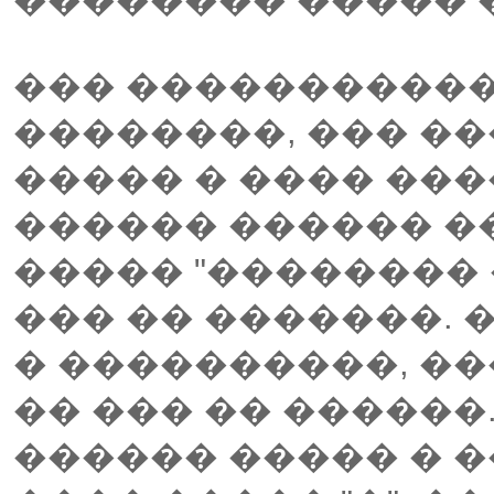
��� �����������
��������, ��� �
����� � ���� ���
������ ������ ��
����� "�������� 
��� �� �������. 
� ����������, �
�� ��� �� ������
������ ����� � �