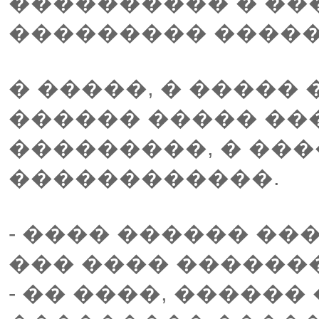
���������� � ��
��������� �����
� �����, � �����
������ ����� ��
���������, � ����
������������.
- ���� ������ ��
��� ���� ������
- �� ����, ������