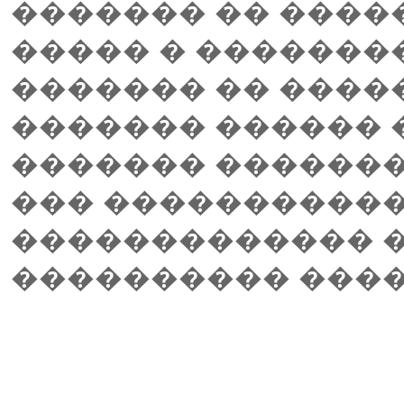
������� �� ����
����� � �������
������� �� �����
������� ������ 
������� �������
��� �����������
������������� �
���������� ����