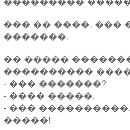
��������� �����
��� �� ����, ���
�������.
�� ����� ������
���������� ����
- ��� �������?
- ���� �����.
- ��� ����������.
�����!