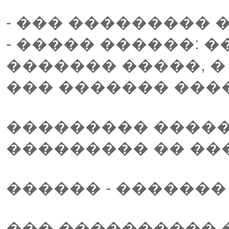
- ��� ���������
- ����� ������: 
������� �����, �
��� ������� ���
��������� �����
��������� �� ���
������ - �������
��� ���������� 