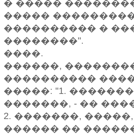
� ����� �������
����� ���������
���������� � ��
��������".
����.
������, �������
���������� ����
�����: "1. ������
�������, - �� ���
2. �������, �����
������ �� �����