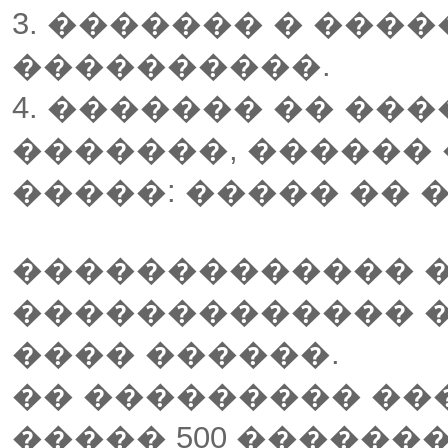
3. ������� � ����
����������.
4. ������� �� ���
�������, ������ 
�����: ����� �� 
������������� 
������������� �
���� ������.
�� ��������� ��
����� 500 �������