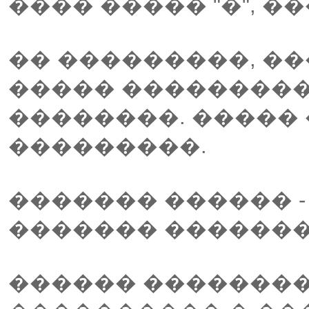
���� ����� "�", 
�� ���������, ��
����� ��������
��������. ����� 
���������.
������� ������ -
������� �������
������ ��������