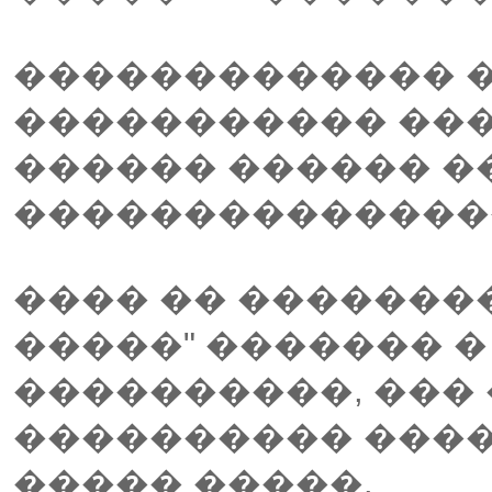
������������� 
����������� ��
������ ������ �
���������������
���� �� �������
�����" ������� � 
����������, ��� 
���������� ���
����� �����.