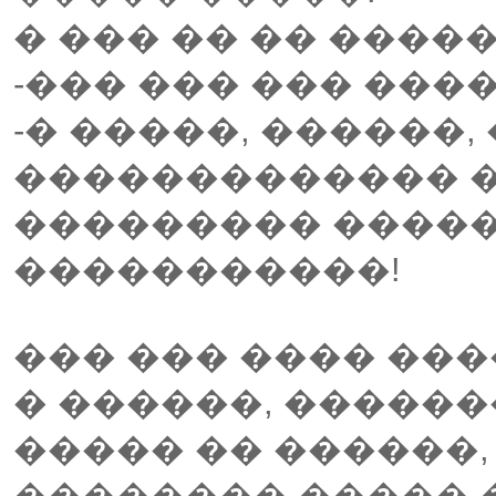
� ��� �� �� ����
-��� ��� ��� ���
-� �����, ������,
������������� 
��������� ����
�����������!
��� ��� ���� ��
� ������, ������
����� �� ������,
�������� ����� �