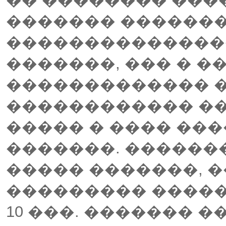
������� �������
��������������
�������, ��� � �
������������� 
������������ ��
����� � ���� ��
�������. ������
����� �������, �
��������� �����
10 ���. ������� 