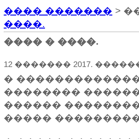
���� �������
> �
����.
���� � ����.
12 ������� 2017. ����
� �������������
�������� ������
������ ��������
����� ���������