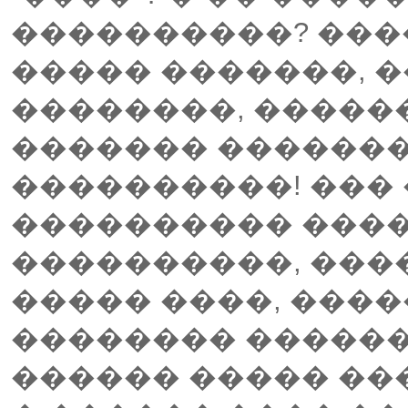
����������? ���
����� �������, 
��������, �����
������� �������
����������! ���
���������� ���
����������, �����
����� ����, ����
�������� ������
������ ����� ��