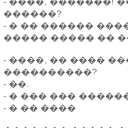
- ����, �������! 
������?
- � �� ������ ��
����� ����� �� 
- ����, �� ���� 
����������?
- ��.
- � ��� ��� �����
- � �� ����