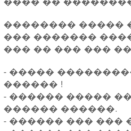
���� �� �������
�������� ����� �
��� ������� ����
��� �� ��� ��� �
- ����� ��������
������ !
- ������ ����� �
������ ������.
- ������ ��� ��� 