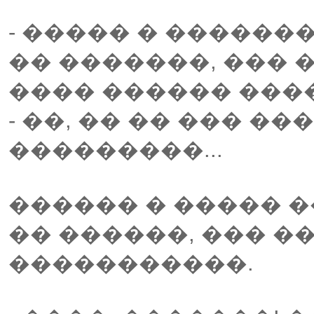
- ����� � �������
�� �������, ��� 
���� ������ ����
- ��, �� �� ��� �
���������...
������ � ����� �
�� ������, ��� �
�����������.