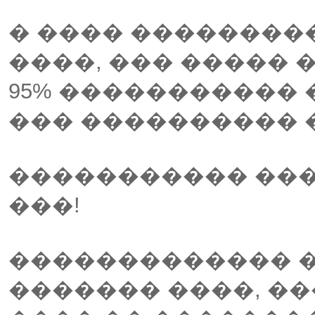
� ���� ��������
����, ��� ����� 
95% �����������
��� ���������� 
����������� ���
���!
������������� 
������� ����, �