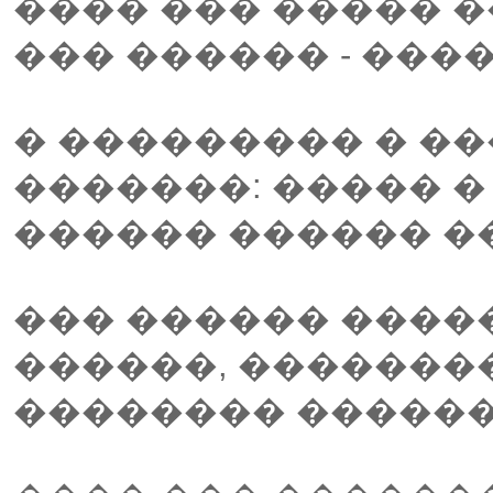
���� ��� ����� �
��� ������ - ���
� ��������� � �
�������: ����� � 
������ ������ ��
��� ������ �����
������, ��������
�������� ������