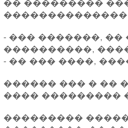
�� ��������� ��
��������������
- ��� �������, �
����������, ���
- �� ��� ����, ��
������ ��� � �� 
���� ��������� 
��������� �����