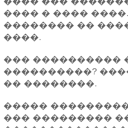
���� ��� �������
���� � ���� ����
�������� �� ���
����.
��� ���������� 
����������? ���
�� ��������.
����� ���������
��� ��������� �