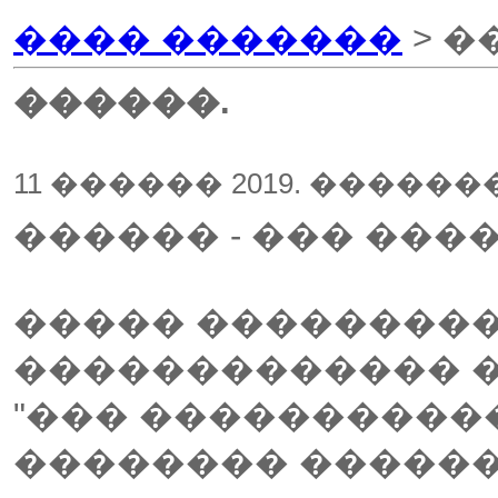
���� �������
> �
������.
11 ������ 2019. ������
������ - ��� ���
����� ��������
������������� �
"��� �����������
�������� ������