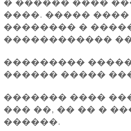
� ������ ���� ��
����. ����� ���
�������� � ���
������������ �
��������� �����
������ ����� ���
������� ���� ��
��� ��, �� �� � �
������.