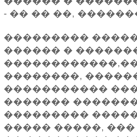
������ � �������
- �� �� ��, ������
��������� �����
������ � ������
������������,�
��������, �����
����������� ��
������� �������
��������� ����
����� �����, ��