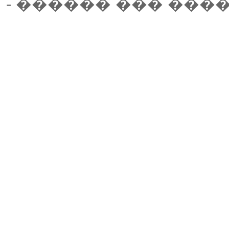
- ������ ��� ����