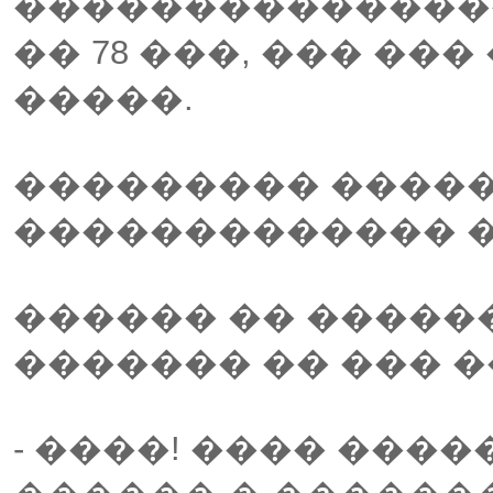
���������������
�� 78 ���, ��� ��
�����.
��������� ����
������������� �
������ �� ������
������� �� ��� �
- ����! ���� ���