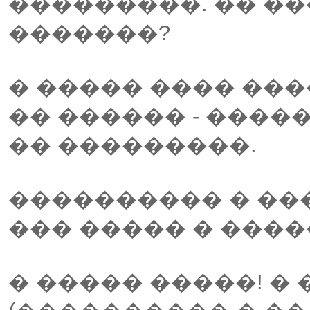
���������. �� ��
�������?
� ����� ���� ��
�� ������ - ����
�� ���������.
���������� � ��
��� ����� � �����
� ����� �����! �