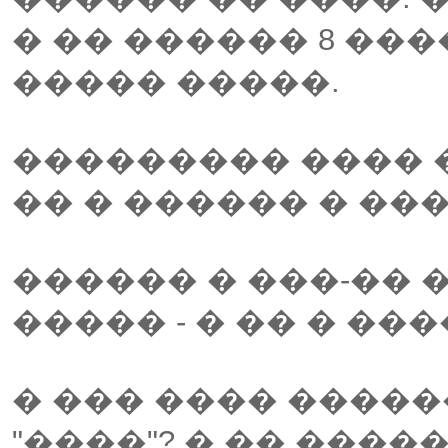
� �� ������ 8 ��
����� �����.
��������� ���� �
�� � ������ � ��
������ � ���-�� 
����� - � �� � ���
� ��� ���� ����
"����"? � �� ����