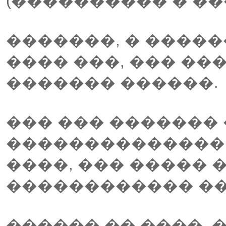
(���������� � ��
�������, � �����
���� ���, ��� ��
������� ������.
��� ��� ������� 
��������������
����, ��� ����� 
������������ ��
������ �� ����. 