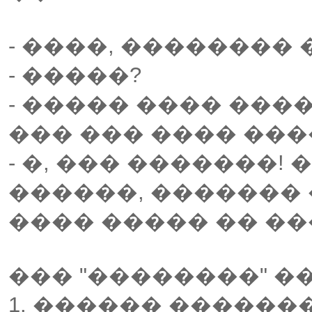
- ����, �������� 
- �����?
- ����� ���� ���
��� ��� ���� ���
- �, ��� �������! 
������, �������
���� ����� �� ���
��� "��������" �
1. ������ ������