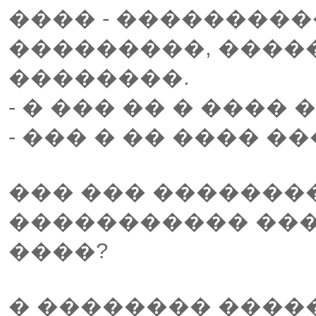
���� - ���������
���������, �����
��������.
- � ��� �� � ����
- ��� � �� ���� ��
��� ��� ��������
����������� ���
����?
� �������� ����