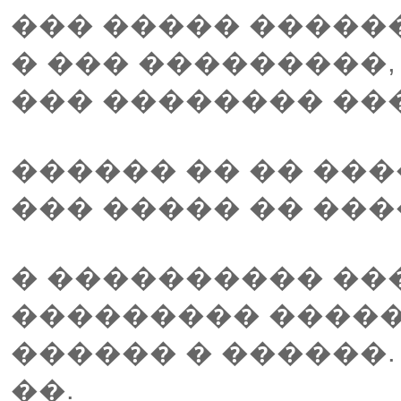
��� ����� ������
� ��� ���������,
��� �������� ��
������ �� �� ���
��� ����� �� ���
� ���������� �
��������� �����
������ � ������.
��.