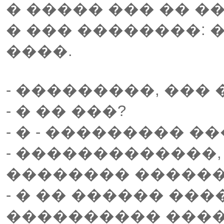
� ����� ��� �� �
� ��� ��������: 
����.
- ���������, ��� 
- � �� ���?
- � - ��������� �
- �������������,
�������� ������
- � �� ������ ��
���������� ����