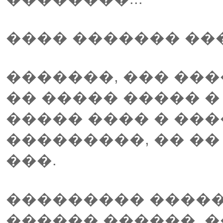
���� ������� ���
�������, ��� ���
�� ����� ����� �
����� ���� � ���
���������, �� ��
���.
��������� �����
������ ������, 