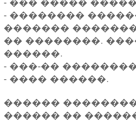
- ��� ����� �����
- �������� ����
������� �������
�� ��������. ��
������.
- ���-�� �������
- ���� ������.
������ ��������
������ �� �����