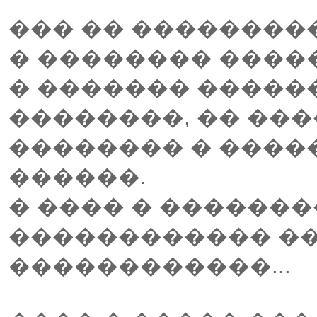
��� �� ��������
� �������� ����
� ������� ������
��������, �� ���
�������� � ����
������.
� ���� � ������
������������ ��
������������...