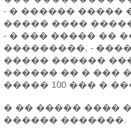
- � ������ �����
����� ���� ����
- � ��� ����� �� 
���������, - ��
����� ������ ��
������ �� � ��� 
����� 100 ��� � ��
� �� ����� ���� 
������ �������.