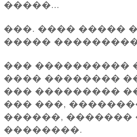
�����...
���. ���� ����� 
����� ���������
��� ���������� 
���� �������� ���
��� ��������� �
��� ���, �������
������, ������� 
��������.