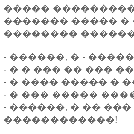
����� ���������
������� ����� �
�������� ������
- ������, � - ���
- � � ��� �� ��� 
- � ���� ����� � 
- � ��� ����� ���
- ������, � �� ���
������������!