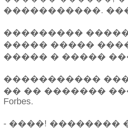
�����������. ��
��������� �����
����� ����� ���
����� � ����� ��
����������� ���
�� �� ������� �
Forbes.
- ����! �������� 