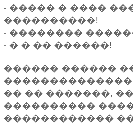
- ����� � ���� �
����������!
- �������� �����
- � � �� ������!
������ ������ �
��������������
�� �� �������, �
���������� ���
������������ ��