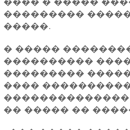
���� � ����� ��
��������� ������
�����.
� ����� �������
���������� ����
��������� ������
���� ����������
��������������� 
�� ����� �� ���