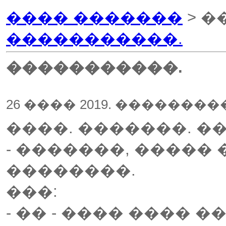
���� �������
> �
�����������.
�����������.
26 ���� 2019. ��������
����. �������. �
- �������, �����
��������.
���:
- �� - ���� ���� 